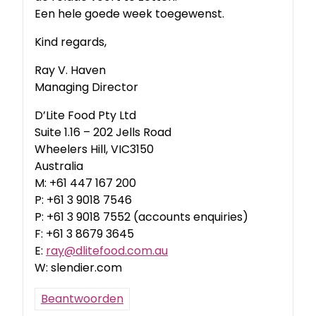
Een hele goede week toegewenst.
Kind regards,
Ray V. Haven
Managing Director
D’Lite Food Pty Ltd
Suite 1.16 – 202 Jells Road
Wheelers Hill, VIC3150
Australia
M: +61 447 167 200
P: +61 3 9018 7546
P: +61 3 9018 7552 (accounts enquiries)
F: +61 3 8679 3645
E:
ray@dlitefood.com.au
W: slendier.com
Beantwoorden