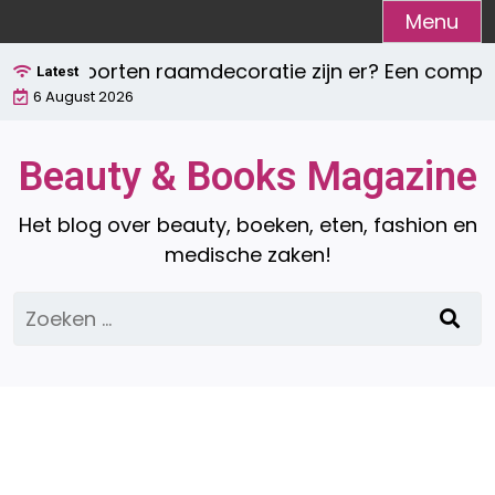
Ga
Menu
naar
lke soorten raamdecoratie zijn er? Een compleet 
de
Latest
6 August 2026
inhoud
Beauty & Books Magazine
Het blog over beauty, boeken, eten, fashion en
medische zaken!
Zoeken
naar: