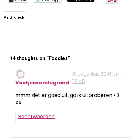
Vind ik leuk:
14 thoughts on “
Foodies
”
18 augustus 2016 om
09:45
Voetjesvandegrond
mmm ziet er goed uit, ga ik uitproberen <3
XX
Beantwoorden