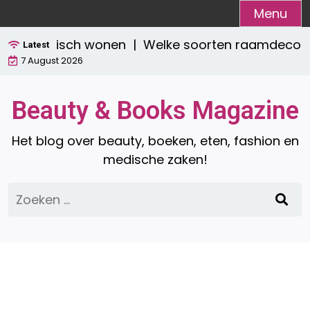
Ga
Menu
naar
ol én praktisch wonen |
Welke soorten raamdecorati
de
Latest
7 August 2026
inhoud
Beauty & Books Magazine
Het blog over beauty, boeken, eten, fashion en
medische zaken!
Zoeken
naar: