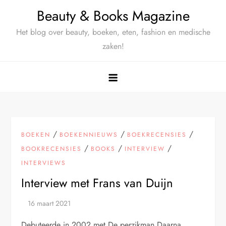
Ga
Beauty & Books Magazine
naar
Het blog over beauty, boeken, eten, fashion en medische
de
zaken!
inhoud
/
/
/
BOEKEN
BOEKENNIEUWS
BOEKRECENSIES
/
/
/
BOOKRECENSIES
BOOKS
INTERVIEW
INTERVIEWS
Interview met Frans van Duijn
Debuteerde in 2002 met De perzikman Daarna