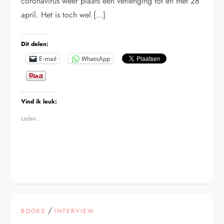
coronavirus weer plaats een verlenging tot en met 28
april. Het is toch wel […]
Dit delen:
E-mail
WhatsApp
Vind ik leuk:
Laden...
/
BOOKS
INTERVIEW