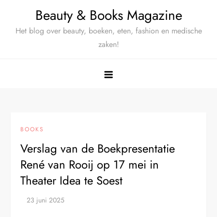
Ga
Beauty & Books Magazine
naar
Het blog over beauty, boeken, eten, fashion en medische
de
zaken!
inhoud
BOOKS
Verslag van de Boekpresentatie
René van Rooij op 17 mei in
Theater Idea te Soest