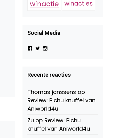
winactie
winacties
Social Media
Bekijk
Bekijk
Bekijk
het
het
het
profiel
profiel
profiel
van
van
van
Virtual-
beautynl
beautyandbooksmagazine
Beauty-
op
op
Recente reacties
147775071915783/?
Twitter
Instagram
fref=ts
op
Thomas janssens
op
Facebook
Review: Pichu knuffel van
Aniworld4u
Zu
op
Review: Pichu
knuffel van Aniworld4u