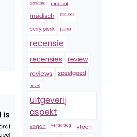
Mascara
medical
medisch
parfums
perry pierik
pupa
recensie
recensies
review
reviews
speelgoed
travel
uitgeverij
aspekt
d is
ordt
vegan
verjaardag
vtech
ieel