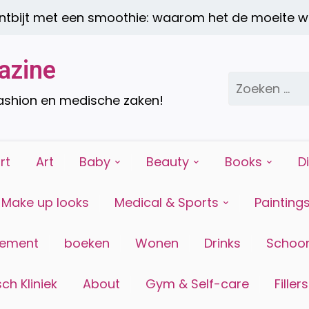
t met een smoothie: waarom het de moeite waard
azine
Zoeken
naar:
fashion en medische zaken!
rt
Art
Baby
Beauty
Books
D
Make up looks
Medical & Sports
Painting
tement
boeken
Wonen
Drinks
Schoon
ch Kliniek
About
Gym & Self-care
Fillers