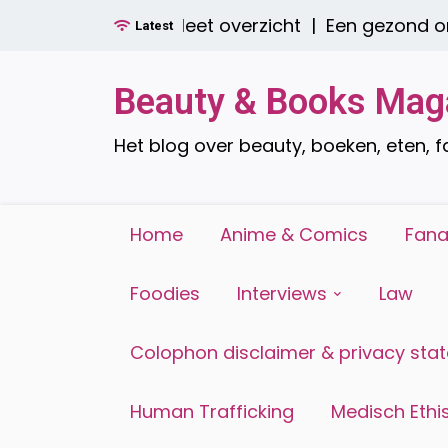
Ga
n er? Een compleet overzicht |
Een gezond ontbij
Latest
naar
de
inhoud
Beauty & Books Mag
Het blog over beauty, boeken, eten, 
Home
Anime & Comics
Fana
Foodies
Interviews
Law
Colophon disclaimer & privacy sta
Human Trafficking
Medisch Ethis