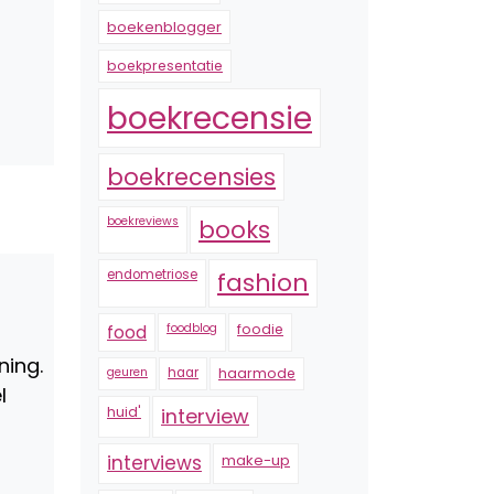
boekenblogger
boekpresentatie
boekrecensie
boekrecensies
boekreviews
books
endometriose
fashion
foodblog
foodie
food
ning.
geuren
haar
haarmode
l
huid'
interview
interviews
make-up