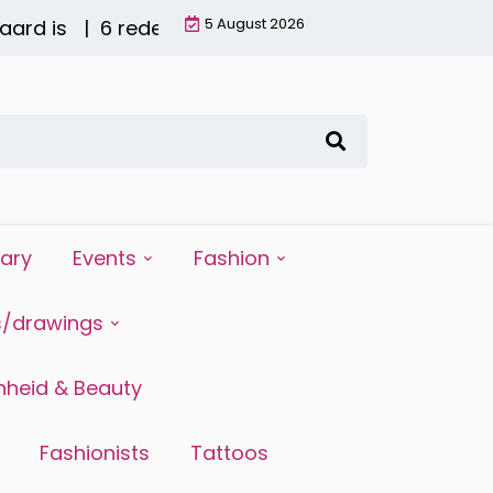
5 August 2026
 is |
6 redenen waarom water drinken zo belangrij
iary
Events
Fashion
s/drawings
heid & Beauty
Fashionists
Tattoos