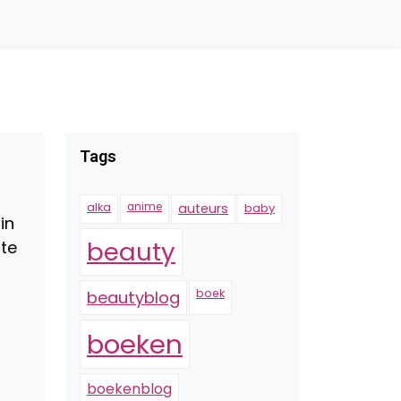
Tags
alka
anime
auteurs
baby
in
beauty
 te
boek
beautyblog
boeken
boekenblog