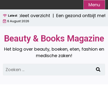
Ga
Menu
naar
Een compleet overzicht |
Een gezond ontbijt met 
de
Latest
6 August 2026
inhoud
Beauty & Books Magazine
Het blog over beauty, boeken, eten, fashion en
medische zaken!
Zoeken
naar: