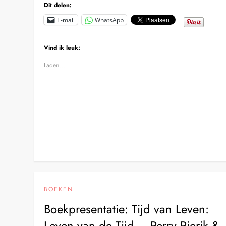
Dit delen:
E-mail
WhatsApp
Vind ik leuk:
Laden...
BOEKEN
Boekpresentatie: Tijd van Leven:
Leven van de Tijd – Perry Pierik &