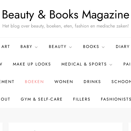
Beauty & Books Magazine
Het blog over beauty, boeken, eten, fashion en medische zaken!
ART
BABY
BEAUTY
BOOKS
DIARY
W
MAKE UP LOOKS
MEDICAL & SPORTS
PA
TEMENT
BOEKEN
WONEN
DRINKS
SCHOON
BOUT
GYM & SELF-CARE
FILLERS
FASHIONIST