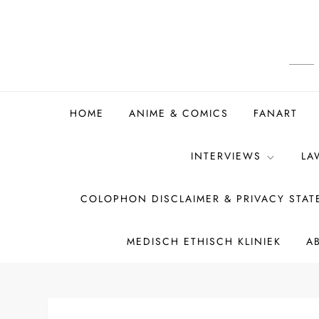
Ga
naar
de
inhoud
HOME
ANIME & COMICS
FANART
INTERVIEWS
LA
COLOPHON DISCLAIMER & PRIVACY STA
MEDISCH ETHISCH KLINIEK
A