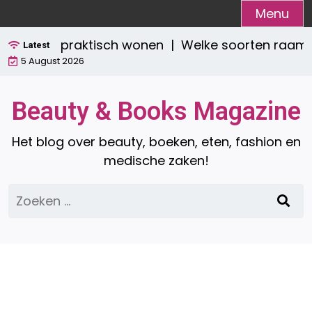
Ga
Menu
naar
tijlvol én praktisch wonen |
Welke soorten raamdec
de
Latest
5 August 2026
inhoud
Beauty & Books Magazine
Het blog over beauty, boeken, eten, fashion en
medische zaken!
Zoeken
naar: