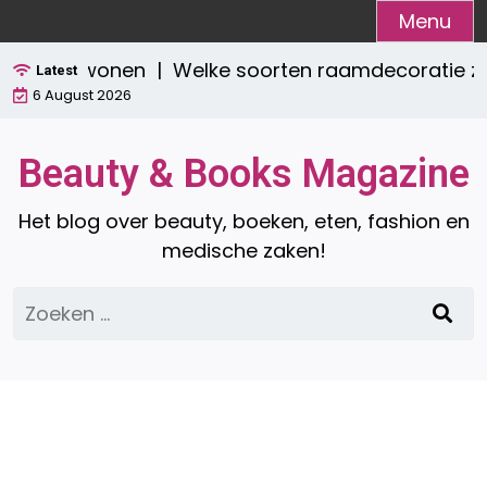
Ga
Menu
naar
ch wonen |
Welke soorten raamdecoratie zijn er? E
de
Latest
6 August 2026
inhoud
Beauty & Books Magazine
Het blog over beauty, boeken, eten, fashion en
medische zaken!
Zoeken
naar: