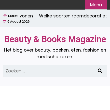
Ga
Menu
naar
Welke soorten raamdecoratie zijn er? Een co
de
Latest
6 August 2026
inhoud
Beauty & Books Magazine
Het blog over beauty, boeken, eten, fashion en
medische zaken!
Zoeken
naar: