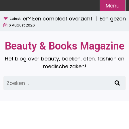
Ga
Menu
naar
 zijn er? Een compleet overzicht |
Een gezond on
de
Latest
6 August 2026
inhoud
Beauty & Books Magazine
Het blog over beauty, boeken, eten, fashion en
medische zaken!
Zoeken
naar: