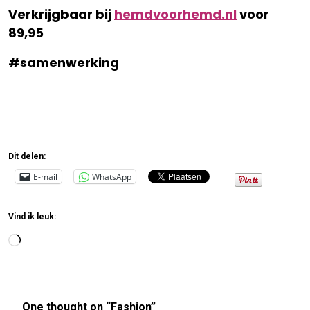
Verkrijgbaar bij
hemdvoorhemd.nl
voor
89,95
#samenwerking
Dit delen:
E-mail
WhatsApp
Vind ik leuk:
Aan
het
laden...
One thought on “
Fashion
”