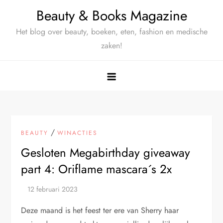
Ga
Beauty & Books Magazine
naar
Het blog over beauty, boeken, eten, fashion en medische
de
zaken!
inhoud
/
BEAUTY
WINACTIES
Gesloten Megabirthday giveaway
part 4: Oriflame mascara´s 2x
Deze maand is het feest ter ere van Sherry haar