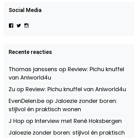
Social Media
Bekijk
Bekijk
Bekijk
het
het
het
profiel
profiel
profiel
van
van
van
Virtual-
beautynl
beautyandbooksmagazine
Beauty-
op
op
Recente reacties
147775071915783/?
Twitter
Instagram
fref=ts
op
Thomas janssens
op
Review: Pichu knuffel
Facebook
van Aniworld4u
Zu
op
Review: Pichu knuffel van Aniworld4u
EvenDelen.be
op
Jaloezie zonder boren:
stijlvol én praktisch wonen
J Hop
op
Interview met René Hoksbergen
Jaloezie zonder boren: stijlvol én praktisch