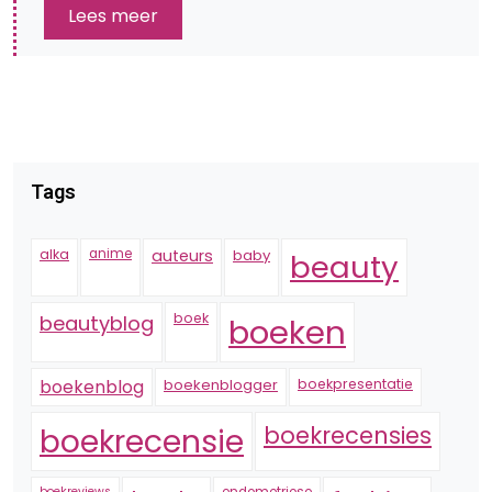
Lees meer
Tags
alka
anime
auteurs
baby
beauty
boek
beautyblog
boeken
boekenblogger
boekpresentatie
boekenblog
boekrecensie
boekrecensies
boekreviews