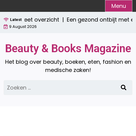
Ga
Menu
naar
n compleet overzicht |
Een gezond ontbijt met ee
de
Latest
9 August 2026
inhoud
Beauty & Books Magazine
Het blog over beauty, boeken, eten, fashion en
medische zaken!
Zoeken
naar: