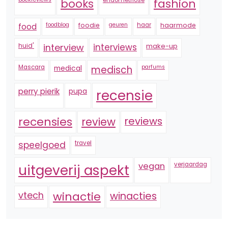
endometriose
fashion
books
foodblog
foodie
geuren
haar
haarmode
food
huid'
interview
interviews
make-up
Mascara
medical
medisch
parfums
perry pierik
pupa
recensie
recensies
reviews
review
speelgoed
travel
vegan
verjaardag
uitgeverij aspekt
vtech
winactie
winacties