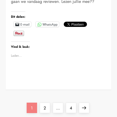
gaan we vandaag reviewen. Lezen jullie mee??
Dit delen:
E-mail
WhatsApp
Vind ik leuk:
Laden...
B
Pagina
Pagina
Pagina
Volgende
1
2
…
4