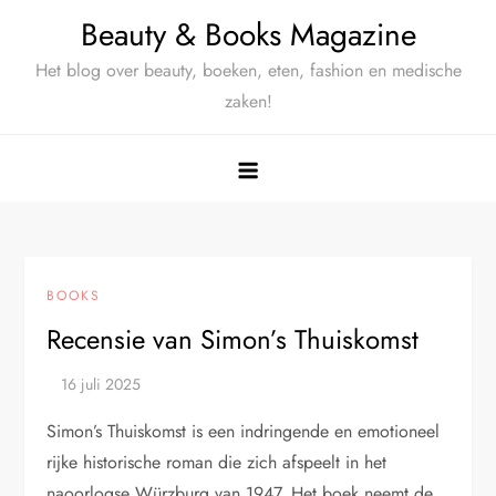
Ga
Beauty & Books Magazine
naar
Het blog over beauty, boeken, eten, fashion en medische
de
zaken!
inhoud
BOOKS
Recensie van Simon’s Thuiskomst
Simon’s Thuiskomst is een indringende en emotioneel
rijke historische roman die zich afspeelt in het
naoorlogse Würzburg van 1947. Het boek neemt de