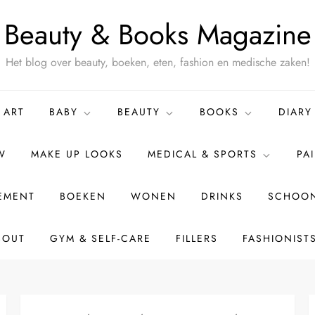
Beauty & Books Magazine
Het blog over beauty, boeken, eten, fashion en medische zaken!
ART
BABY
BEAUTY
BOOKS
DIARY
W
MAKE UP LOOKS
MEDICAL & SPORTS
PA
TEMENT
BOEKEN
WONEN
DRINKS
SCHOON
BOUT
GYM & SELF-CARE
FILLERS
FASHIONIST