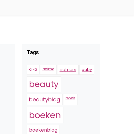
Tags
alka
anime
auteurs
baby
beauty
boek
beautyblog
boeken
boekenblog