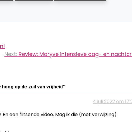
n!
Next:
Review: Maryve intensieve dag- en nacht
hoog op de zuil van vrijheid
”
4 juli 2022 om 17:
En een flitsende video. Mag ik die (met verwijzing)