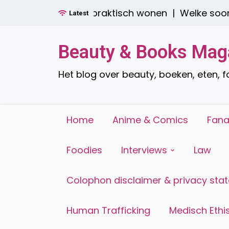
Ga
oren: stijlvol én praktisch wonen |
Welke soorten r
Latest
naar
de
inhoud
Beauty & Books Mag
Het blog over beauty, boeken, eten, 
Home
Anime & Comics
Fana
Foodies
Interviews
Law
Colophon disclaimer & privacy sta
Human Trafficking
Medisch Ethis