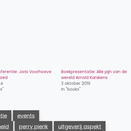
ferentie: Joris Voorhoeve
Boekpresentatie: Alle pijn van de
oed
wereld Arnold Karskens
24
3 oktober 2019
s"
In "books"
tie
events
heid
perry pierik
uitgeverij aspekt