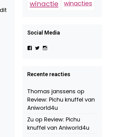
winactie
winacties
dit
Social Media
Bekijk
Bekijk
Bekijk
het
het
het
profiel
profiel
profiel
van
van
van
Virtual-
beautynl
beautyandbooksmagazine
Beauty-
op
op
Recente reacties
147775071915783/?
Twitter
Instagram
fref=ts
op
Thomas janssens
op
Facebook
Review: Pichu knuffel van
Aniworld4u
Zu
op
Review: Pichu
knuffel van Aniworld4u