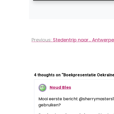
Bericht
Previous:
Stedentrip naar… Antwerpe
navigatie
4 thoughts on “
Boekpresentatie Oekraïne 
Noud Bles
Mooi eerste bericht @sherrymasters1! 
gebruiken?