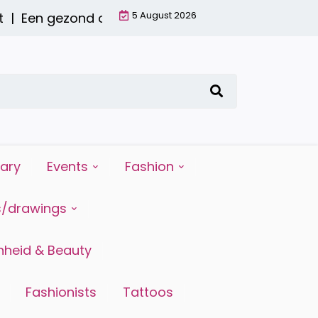
5 August 2026
en gezond ontbijt met een smoothie: waarom het
iary
Events
Fashion
s/drawings
heid & Beauty
Fashionists
Tattoos