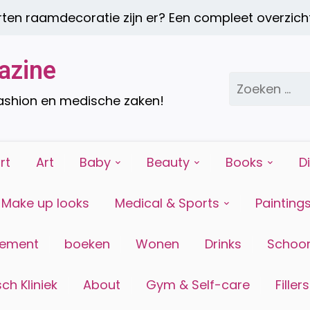
aamdecoratie zijn er? Een compleet overzicht |
E
azine
Zoeken
naar:
fashion en medische zaken!
rt
Art
Baby
Beauty
Books
D
Make up looks
Medical & Sports
Painting
tement
boeken
Wonen
Drinks
Schoon
ch Kliniek
About
Gym & Self-care
Fillers