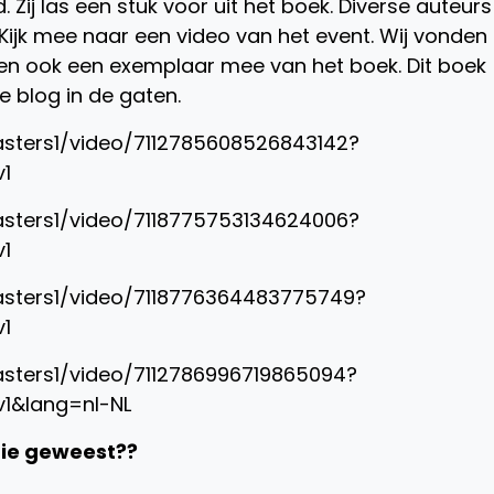
Zij las een stuk voor uit het boek. Diverse auteurs
jk mee naar een video van het event. Wij vonden 
gen ook een exemplaar mee van het boek. Dit boek
 blog in de gaten.
sters1/video/7112785608526843142?
1
sters1/video/7118775753134624006?
1
asters1/video/7118776364483775749?
1
sters1/video/7112786996719865094?
1&lang=nl-NL
tie geweest??