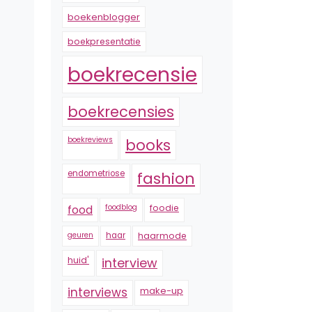
boekenblogger
boekpresentatie
boekrecensie
boekrecensies
boekreviews
books
endometriose
fashion
foodblog
foodie
food
geuren
haar
haarmode
huid'
interview
interviews
make-up