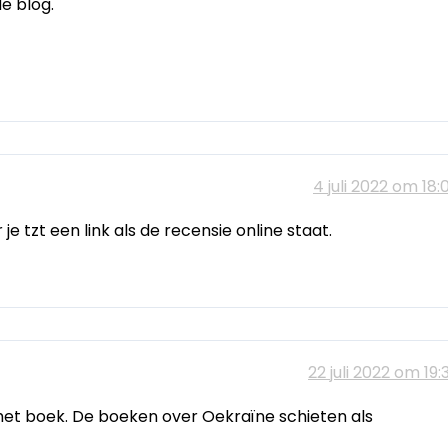
e blog.
4 juli 2022 om 18:
je tzt een link als de recensie online staat.
22 juli 2022 om 19:
het boek. De boeken over Oekraïne schieten als