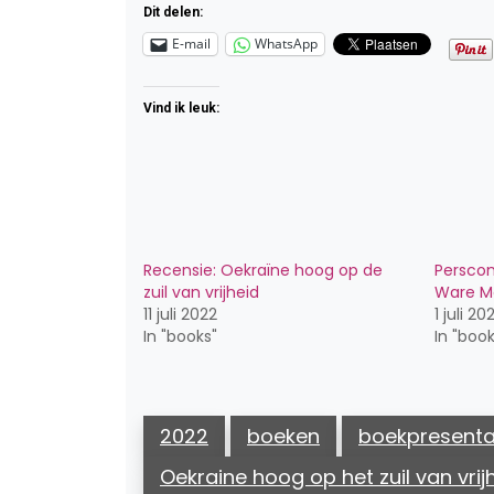
Dit delen:
E-mail
WhatsApp
Vind ik leuk:
Recensie: Oekraïne hoog op de
Perscon
zuil van vrijheid
Ware M
11 juli 2022
1 juli 20
In "books"
In "book
2022
boeken
boekpresenta
Oekraine hoog op het zuil van vrij