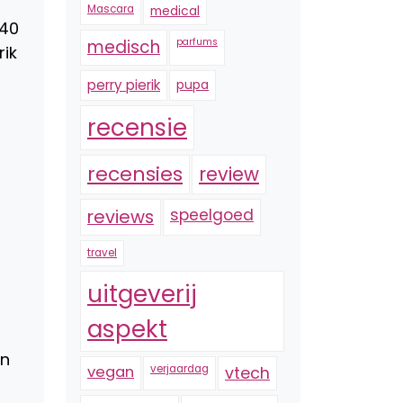
Mascara
medical
.40
medisch
parfums
rik
perry pierik
pupa
recensie
recensies
review
reviews
speelgoed
travel
uitgeverij
aspekt
en
vegan
verjaardag
vtech