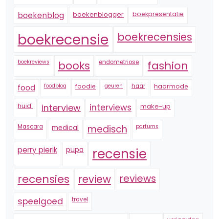
boekenblogger
boekpresentatie
boekenblog
boekrecensie
boekrecensies
boekreviews
endometriose
fashion
books
foodblog
foodie
geuren
haar
haarmode
food
huid'
interview
interviews
make-up
Mascara
medical
medisch
parfums
perry pierik
pupa
recensie
recensies
reviews
review
speelgoed
travel