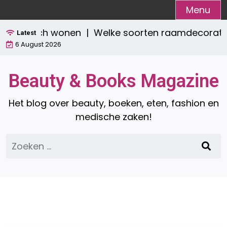
Ga
Menu
naar
 praktisch wonen |
Welke soorten raamdecoratie zij
de
Latest
6 August 2026
inhoud
Beauty & Books Magazine
Het blog over beauty, boeken, eten, fashion en
medische zaken!
Zoeken
naar: