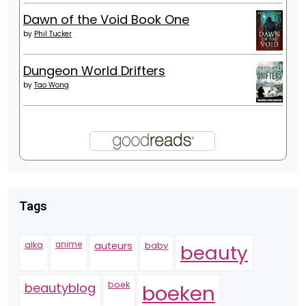
Dawn of the Void Book One
by
Phil Tucker
Dungeon World Drifters
by
Tao Wong
Tags
alka
anime
auteurs
baby
beauty
boek
beautyblog
boeken