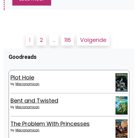
Berichten
1
2
…
116
Volgende
paginering
Goodreads
Plot Hole
by
Macronomicon
Bent and Twisted
by
Macronomicon
The Problem With Princesses
by
Macronomicon