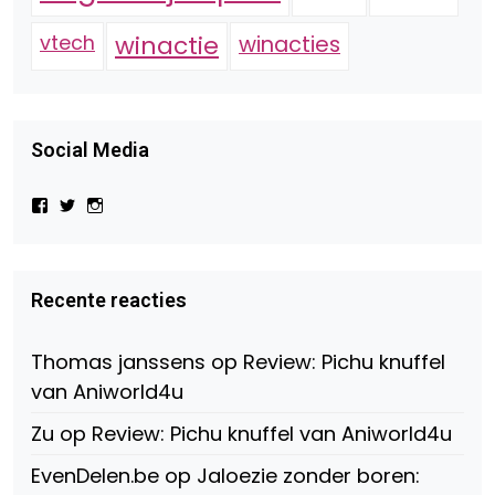
vtech
winactie
winacties
Social Media
Bekijk
Bekijk
Bekijk
het
het
het
profiel
profiel
profiel
van
van
van
Virtual-
beautynl
beautyandbooksmagazine
Beauty-
op
op
Recente reacties
147775071915783/?
Twitter
Instagram
fref=ts
op
Thomas janssens
op
Review: Pichu knuffel
Facebook
van Aniworld4u
Zu
op
Review: Pichu knuffel van Aniworld4u
EvenDelen.be
op
Jaloezie zonder boren: