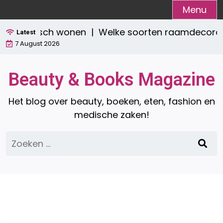
Ga
Menu
naar
én praktisch wonen |
Welke soorten raamdecoratie z
de
Latest
7 August 2026
inhoud
Beauty & Books Magazine
Het blog over beauty, boeken, eten, fashion en
medische zaken!
Zoeken
naar: