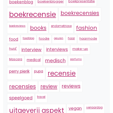
boekenblogger
boekpresentatie
boekenblog
boekrecensie
boekrecensies
boekreviews
endometriose
fashion
books
foodblog
foodie
geuren
haar
haarmode
food
huid'
interview
interviews
make-up
Mascara
medical
medisch
parfums
perry pierik
pupa
recensie
recensies
reviews
review
speelgoed
travel
vegan
verjaardag
uitgeverij aspekt