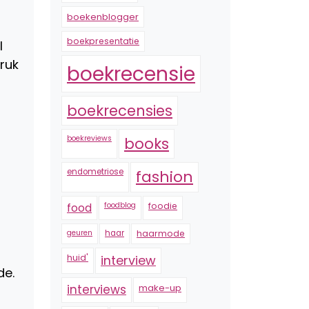
boekenblogger
boekpresentatie
l
ruk
boekrecensie
boekrecensies
boekreviews
books
endometriose
fashion
foodblog
foodie
food
geuren
haar
haarmode
huid'
interview
de.
interviews
make-up