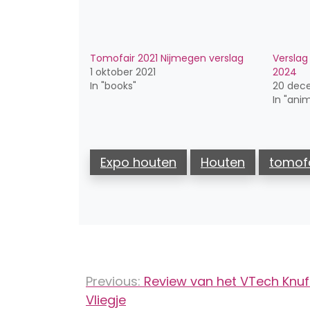
Tomofair 2021 Nijmegen verslag
Verslag
1 oktober 2021
2024
In "books"
20 dec
In "ani
Expo houten
Houten
tomof
Bericht
Previous:
Review van het VTech Knuffe
navigatie
Vliegje