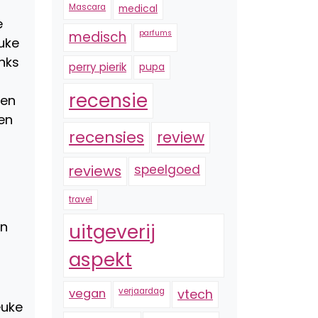
Mascara
medical
e
medisch
parfums
uke
nks
perry pierik
pupa
recensie
 en
en
recensies
review
reviews
speelgoed
travel
en
uitgeverij
aspekt
vegan
verjaardag
vtech
euke