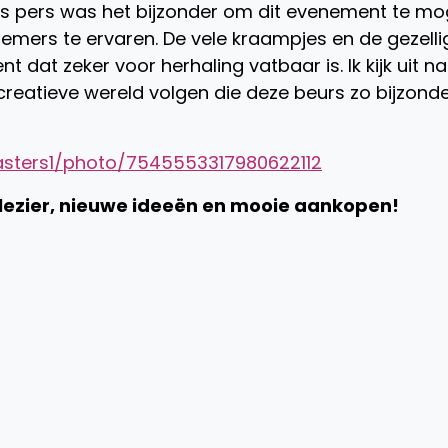
ls pers was het bijzonder om dit evenement te m
emers te ervaren. De vele kraampjes en de gezelli
dat zeker voor herhaling vatbaar is. Ik kijk uit n
 creatieve wereld volgen die deze beurs zo bijzond
asters1/photo/7545553317980622112
lezier, nieuwe ideeën en mooie aankopen!