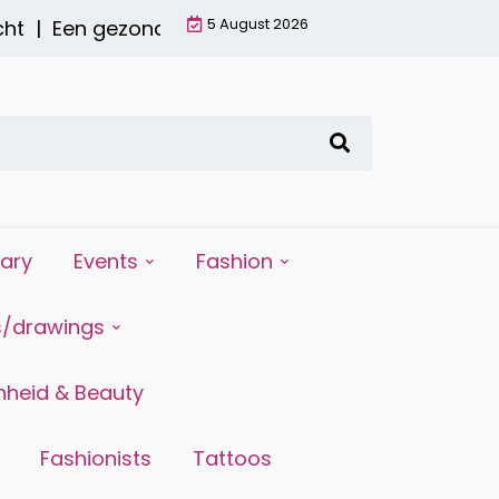
5 August 2026
|
Een gezond ontbijt met een smoothie: waarom h
iary
Events
Fashion
s/drawings
heid & Beauty
Fashionists
Tattoos