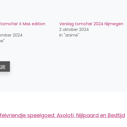
 tomofair X Mas edition
Verslag tomofair 2024 Nijmegen
2 oktober 2024
ember 2024
In "anime"
me"
air
lvriendje speelgoed: Axoloti, Nijlpaard en Bedtijd