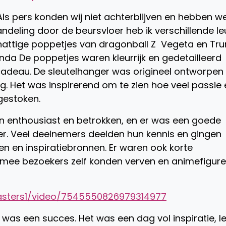
ls pers konden wij niet achterblijven en hebben w
ndeling door de beursvloer heb ik verschillende le
hattige poppetjes van dragonball Z Vegeta en Tru
da De poppetjes waren kleurrijk en gedetailleerd
cadeau. De sleutelhanger was origineel ontworpen
. Het was inspirerend om te zien hoe veel passie 
 gestoken.
n enthousiast en betrokken, en er was een goede
zier. Veel deelnemers deelden hun kennis en gingen
en en inspiratiebronnen. Er waren ook korte
mee bezoekers zelf konden verven en animefigur
asters1/video/7545550826979314977
was een succes. Het was een dag vol inspiratie, l