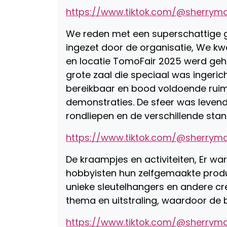
https://www.tiktok.com/@sherrym
We reden met een superschattige g
ingezet door de organisatie, We k
en locatie TomoFair 2025 werd geho
grote zaal die speciaal was ingeric
bereikbaar en bood voldoende ruim
demonstraties. De sfeer was levendi
rondliepen en de verschillende st
https://www.tiktok.com/@sherrym
De kraampjes en activiteiten, Er w
hobbyisten hun zelfgemaakte produc
unieke sleutelhangers en andere cr
thema en uitstraling, waardoor de 
https://www.tiktok.com/@sherrym