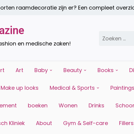
n raamdecoratie zijn er? Een compleet overzicht 
azine
Zoeken
naar:
fashion en medische zaken!
rt
Art
Baby
Beauty
Books
D
Make up looks
Medical & Sports
Painting
tement
boeken
Wonen
Drinks
Schoon
ch Kliniek
About
Gym & Self-care
Fillers