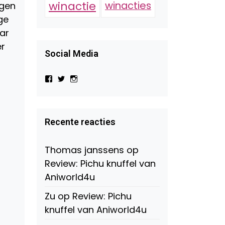
winactie
winacties
ogen
ge
aar
er
Social Media
Bekijk
Bekijk
Bekijk
het
het
het
profiel
profiel
profiel
van
van
van
Virtual-
beautynl
beautyandbooksmagazine
Beauty-
op
op
Recente reacties
147775071915783/?
Twitter
Instagram
fref=ts
op
Thomas janssens
op
Facebook
Review: Pichu knuffel van
Aniworld4u
Zu
op
Review: Pichu
knuffel van Aniworld4u