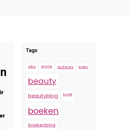
Tags
alka
anime
auteurs
baby
en
beauty
ir
boek
beautyblog
boeken
er
boekenblog