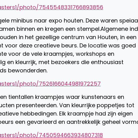
asters1/photo/7545548331766893856
ele minibus naar expo houten. Deze waren speiaa
wamen binnen en kregen een stempel.Algemene ind
uden in het gezellige centrum van Houten, in een
ht voor deze creatieve beurs. De locatie was goed
te voor de vele kraampjes, workshops en
g en kleurrijk, met bezoekers die enthousiast
ands bewonderden.
asters1/photo/7526166044981972257
aren tientallen kraampjes waar kunstenaars en
ten presenteerden. Van kleurrijke poppetjes tot
eatieve hebbedingen. Elk kraampje had zijn eigen
beurs een gevarieerd en aantrekkelijk geheel vorm
asters1/photo/7450594663934807318