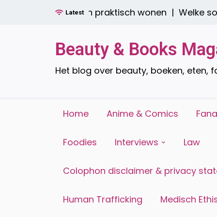
Ga
 boren: stijlvol én praktisch wonen |
Welke soorte
Latest
naar
de
inhoud
Beauty & Books Mag
Het blog over beauty, boeken, eten, 
Home
Anime & Comics
Fana
Foodies
Interviews
Law
Colophon disclaimer & privacy sta
Human Trafficking
Medisch Ethis