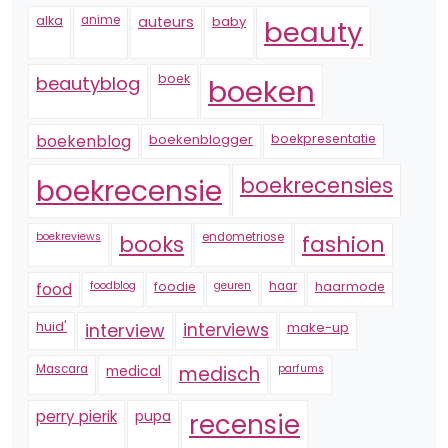
alka
anime
auteurs
baby
beauty
boek
beautyblog
boeken
boekenblogger
boekpresentatie
boekenblog
boekrecensie
boekrecensies
boekreviews
endometriose
fashion
books
foodblog
foodie
geuren
haar
haarmode
food
huid'
interview
interviews
make-up
Mascara
medical
medisch
parfums
perry pierik
pupa
recensie