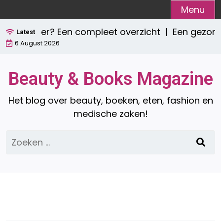
Ga
Menu
naar
e zijn er? Een compleet overzicht |
Een gezond o
de
Latest
6 August 2026
inhoud
Beauty & Books Magazine
Het blog over beauty, boeken, eten, fashion en
medische zaken!
Zoeken
naar: