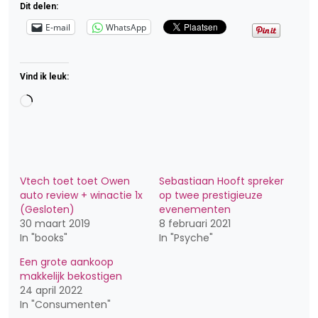
Dit delen:
E-mail
WhatsApp
Vind ik leuk:
Aan
het
laden...
Vtech toet toet Owen
Sebastiaan Hooft spreker
auto review + winactie 1x
op twee prestigieuze
(Gesloten)
evenementen
30 maart 2019
8 februari 2021
In "books"
In "Psyche"
Een grote aankoop
makkelijk bekostigen
24 april 2022
In "Consumenten"