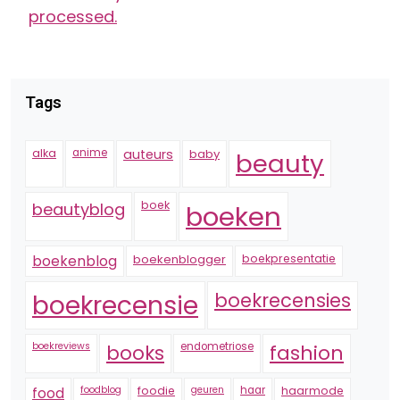
processed.
Tags
alka
anime
auteurs
baby
beauty
boek
beautyblog
boeken
boekenblogger
boekpresentatie
boekenblog
boekrecensie
boekrecensies
boekreviews
endometriose
fashion
books
foodblog
foodie
geuren
haar
haarmode
food