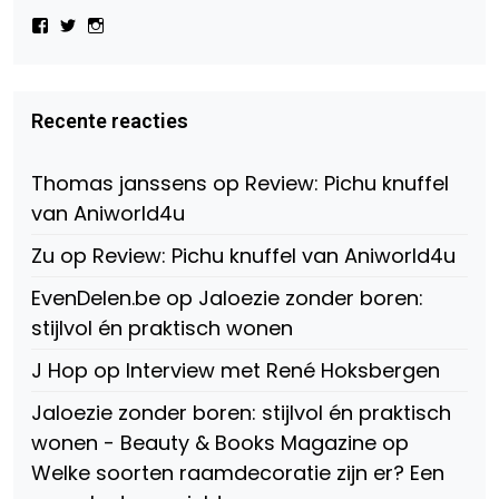
Bekijk
Bekijk
Bekijk
het
het
het
profiel
profiel
profiel
van
van
van
Virtual-
beautynl
beautyandbooksmagazine
Beauty-
op
op
Recente reacties
147775071915783/?
Twitter
Instagram
fref=ts
op
Thomas janssens
op
Review: Pichu knuffel
Facebook
van Aniworld4u
Zu
op
Review: Pichu knuffel van Aniworld4u
EvenDelen.be
op
Jaloezie zonder boren:
stijlvol én praktisch wonen
J Hop
op
Interview met René Hoksbergen
Jaloezie zonder boren: stijlvol én praktisch
wonen - Beauty & Books Magazine
op
Welke soorten raamdecoratie zijn er? Een