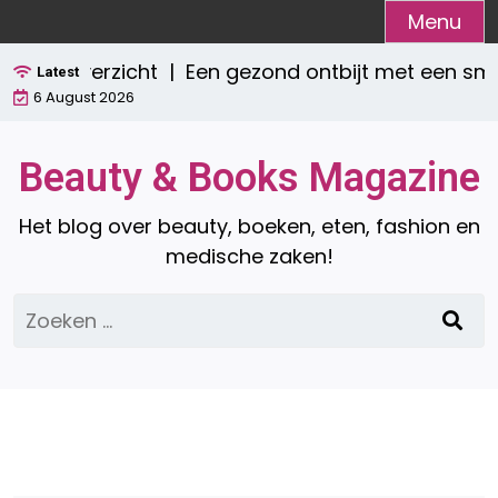
Ga
Menu
naar
et overzicht |
Een gezond ontbijt met een smoot
de
Latest
6 August 2026
inhoud
Beauty & Books Magazine
Het blog over beauty, boeken, eten, fashion en
medische zaken!
Zoeken
naar: