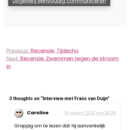
Uitgeverij eenvoudig communiceren
Bericht
Previous:
Recensie: Tijdecho
navigatie
Next:
Recensie: Zwemmen tegen de stroom
in
3 thoughts on “
Interview met Frans van Duijn
”
Caroline
16 maart 2021 om 18:06
Grappig om te lezen dat hij aanvankelijk