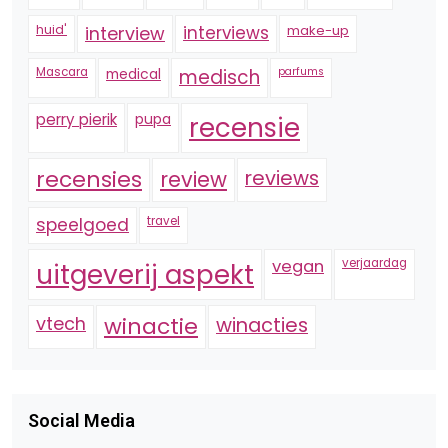
huid'
interview
interviews
make-up
Mascara
medical
medisch
parfums
perry pierik
pupa
recensie
recensies
reviews
review
speelgoed
travel
vegan
verjaardag
uitgeverij aspekt
vtech
winactie
winacties
Social Media