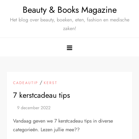
Ga
Beauty & Books Magazine
naar
Het blog over beauty, boeken, eten, fashion en medische
de
zaken!
inhoud
/
CADEAUTIP
KERST
7 kerstcadeau tips
Vandaag geven we 7 kerstcadeau tips in diverse
categorieën. Lezen jullie mee??