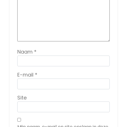
Naam
*
E-mail
*
Site
Mijn naam, e-mail en site opslaan in deze