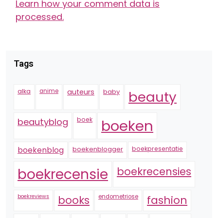
Learn how your comment data is
processed.
Tags
alka
anime
auteurs
baby
beauty
boek
beautyblog
boeken
boekenblogger
boekpresentatie
boekenblog
boekrecensie
boekrecensies
boekreviews
endometriose
fashion
books