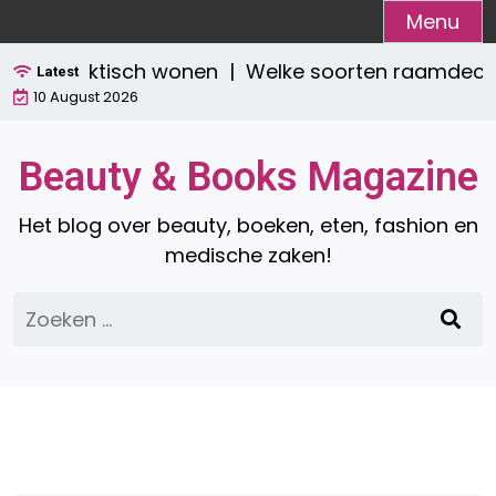
Ga
Menu
naar
 én praktisch wonen |
Welke soorten raamdecoratie
de
Latest
10 August 2026
inhoud
Beauty & Books Magazine
Het blog over beauty, boeken, eten, fashion en
medische zaken!
Zoeken
naar: