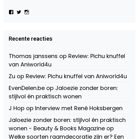
Bekijk
Bekijk
Bekijk
het
het
het
profiel
profiel
profiel
van
van
van
Virtual-
beautynl
beautyandbooksmagazine
Beauty-
op
op
Recente reacties
147775071915783/?
Twitter
Instagram
fref=ts
op
Thomas janssens
op
Review: Pichu knuffel
Facebook
van Aniworld4u
Zu
op
Review: Pichu knuffel van Aniworld4u
EvenDelen.be
op
Jaloezie zonder boren:
stijlvol én praktisch wonen
J Hop
op
Interview met René Hoksbergen
Jaloezie zonder boren: stijlvol én praktisch
wonen - Beauty & Books Magazine
op
Welke soorten raamdecoratie zijn er? Een