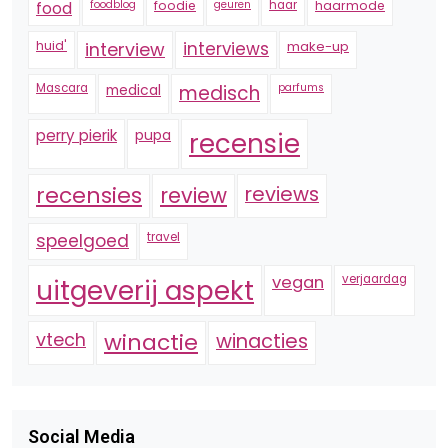
foodblog
foodie
geuren
haar
haarmode
food
huid'
interview
interviews
make-up
Mascara
medical
medisch
parfums
perry pierik
pupa
recensie
recensies
reviews
review
speelgoed
travel
vegan
verjaardag
uitgeverij aspekt
vtech
winactie
winacties
Social Media