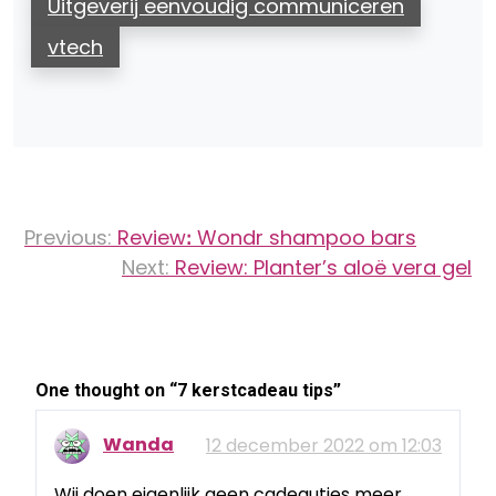
Uitgeverij eenvoudig communiceren
vtech
Bericht
Previous:
Reviewꓽ Wondr shampoo bars
navigatie
Next:
Review: Planter’s aloë vera gel
One thought on “
7 kerstcadeau tips
”
Wanda
12 december 2022 om 12:03
Wij doen eigenlijk geen cadeautjes meer,