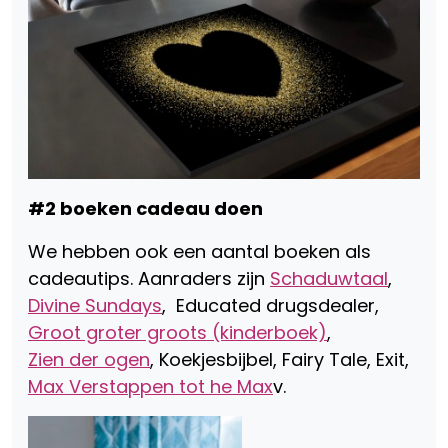
#2 boeken cadeau doen
We hebben ook een aantal boeken als
cadeautips. Aanraders zijn
Schaduwtaal
,
Divine Sundays
, Educated drugsdealer,
Groot groter groots (kinderboek)
,
Zien der ogen
, Koekjesbijbel, Fairy Tale, Exit,
Max Verstappen tot he Max
v.