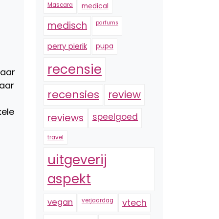
Mascara
medical
n
medisch
parfums
perry pierik
pupa
recensie
naar
kaar
recensies
review
kele
reviews
speelgoed
travel
uitgeverij
aspekt
vegan
verjaardag
vtech