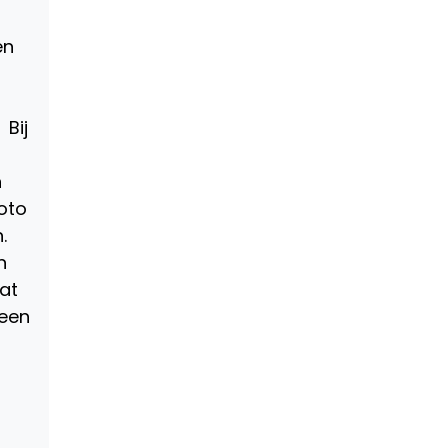
en
 Bij
n
oto
.
n
at
 een