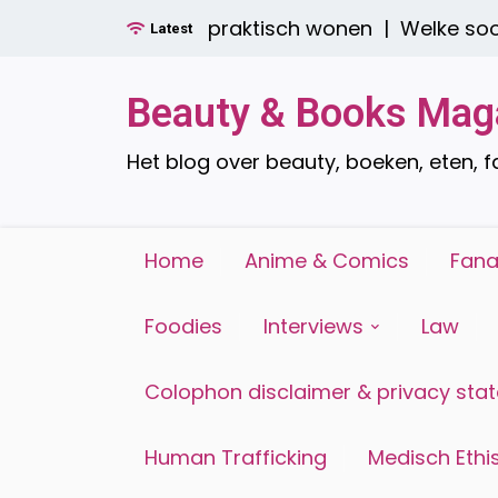
Ga
boren: stijlvol én praktisch wonen |
Welke soorten
Latest
naar
de
inhoud
Beauty & Books Mag
Het blog over beauty, boeken, eten, 
Home
Anime & Comics
Fana
Foodies
Interviews
Law
Colophon disclaimer & privacy sta
Human Trafficking
Medisch Ethis