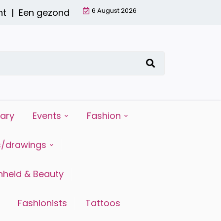
6 August 2026
Een gezond ontbijt met een smoothie: waarom he
iary
Events
Fashion
s/drawings
heid & Beauty
Fashionists
Tattoos