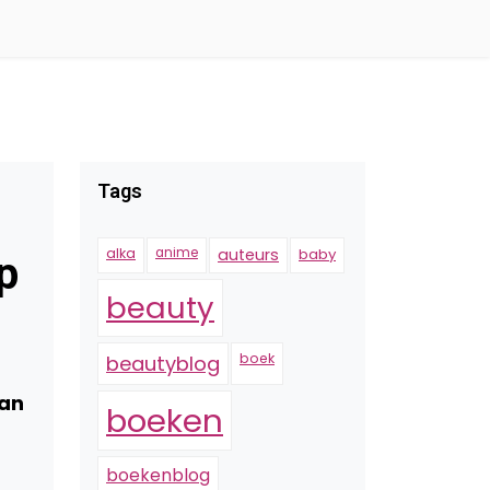
Tags
alka
anime
auteurs
baby
p
beauty
boek
beautyblog
van
boeken
boekenblog