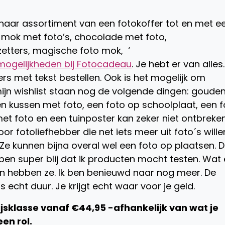
:
 haar assortiment van een fotokoffer tot en met e
 mok met foto’s, chocolade met foto,
zetters, magische foto mok, ‘
mogelijkheden bij Fotocadeau
. Je hebt er van alles.
rs met tekst bestellen. Ook is het mogelijk om
jn wishlist staan nog de volgende dingen: goude
n kussen met foto, een foto op schoolplaat, een f
 foto en een tuinposter kan zeker niet ontbreken
 fotoliefhebber die net iets meer uit foto´s wille
e kunnen bijna overal wel een foto op plaatsen. D
ben super blij dat ik producten mocht testen. Wat
n hebben ze. Ik ben benieuwd naar nog meer. De
is echt duur. Je krijgt echt waar voor je geld.
ijsklasse vanaf €44,95 -afhankelijk van wat je
en rol.