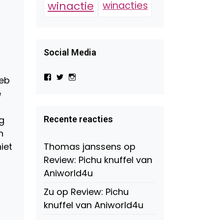
winactie
winacties
Social Media
Bekijk
Bekijk
Bekijk
heb
het
het
het
e
profiel
profiel
profiel
van
van
van
Virtual-
beautynl
beautyandbooksmagazine
Beauty-
op
op
Recente reacties
ng
147775071915783/?
Twitter
Instagram
n
fref=ts
op
Thomas janssens
op
iet
Facebook
Review: Pichu knuffel van
Aniworld4u
Zu
op
Review: Pichu
knuffel van Aniworld4u