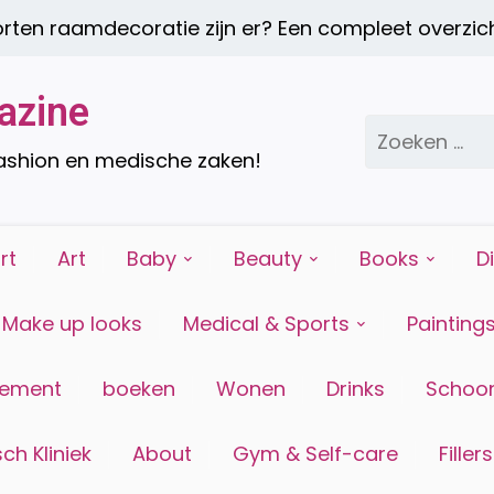
 raamdecoratie zijn er? Een compleet overzicht |
azine
Zoeken
naar:
fashion en medische zaken!
rt
Art
Baby
Beauty
Books
D
Make up looks
Medical & Sports
Painting
tement
boeken
Wonen
Drinks
Schoon
ch Kliniek
About
Gym & Self-care
Fillers