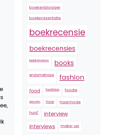
boekenblogger
boekpresentatie
boekrecensie
boekrecensies
boekreviews
books
endometriose
fashion
je
foodblog
foodie
food
rs
geuren
haar
haarmode
ee,
huid'
interview
Ik
interviews
make-up