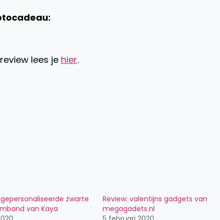
fotocadeau:
review lees je
hier
.
 gepersonaliseerde zwarte
Review: valentijns gadgets van
armband van Kaya
megagadets.nl
2020
5 februari 2020