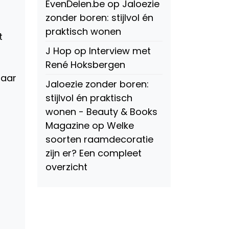
EvenDelen.be
op
Jaloezie
zonder boren: stijlvol én
praktisch wonen
t
J Hop
op
Interview met
René Hoksbergen
baar
Jaloezie zonder boren:
stijlvol én praktisch
wonen - Beauty & Books
Magazine
op
Welke
soorten raamdecoratie
zijn er? Een compleet
overzicht