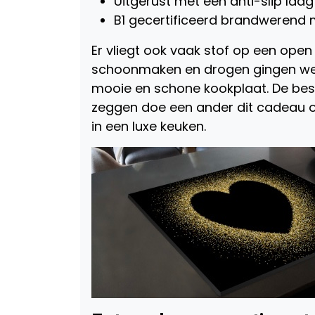
Uitgerust met een anti-slip laag
B1 gecertificeerd brandwerend 
Er vliegt ook vaak stof op een open
schoonmaken en drogen gingen we d
mooie en schone kookplaat. De besche
zeggen doe een ander dit cadeau o
in een luxe keuken.