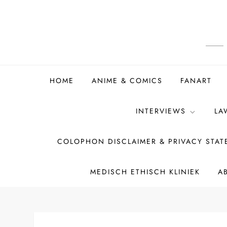
Ga
naar
de
inhoud
HOME
ANIME & COMICS
FANART
INTERVIEWS
LA
COLOPHON DISCLAIMER & PRIVACY STA
MEDISCH ETHISCH KLINIEK
A