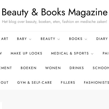
Beauty & Books Magazine
Het blog over beauty, boeken, eten, fashion en medische zaken!
ART
BABY
BEAUTY
BOOKS
DIARY
W
MAKE UP LOOKS
MEDICAL & SPORTS
PA
TEMENT
BOEKEN
WONEN
DRINKS
SCHOON
BOUT
GYM & SELF-CARE
FILLERS
FASHIONIST