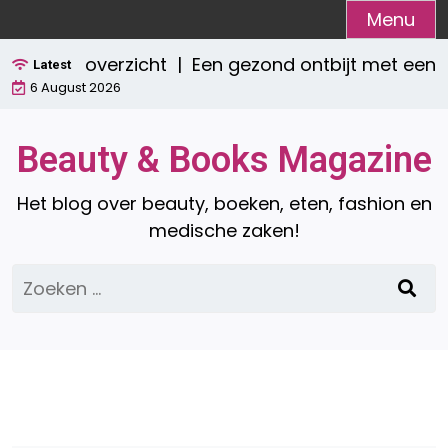
Ga
Menu
naar
mpleet overzicht |
Een gezond ontbijt met een sm
de
Latest
6 August 2026
inhoud
Beauty & Books Magazine
Het blog over beauty, boeken, eten, fashion en
medische zaken!
Zoeken
naar: