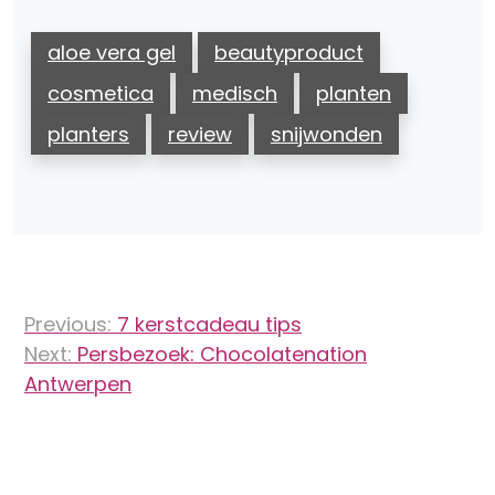
aloe vera gel
beautyproduct
cosmetica
medisch
planten
planters
review
snijwonden
Bericht
Previous:
7 kerstcadeau tips
navigatie
Next:
Persbezoek: Chocolatenation
Antwerpen