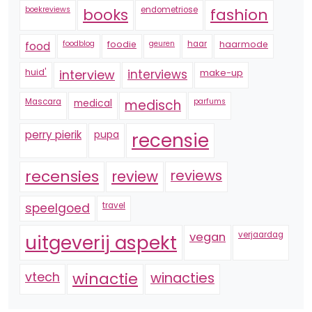
boekreviews
endometriose
fashion
books
foodblog
foodie
geuren
haar
haarmode
food
huid'
interview
interviews
make-up
Mascara
medical
medisch
parfums
perry pierik
pupa
recensie
recensies
reviews
review
speelgoed
travel
vegan
verjaardag
uitgeverij aspekt
vtech
winactie
winacties