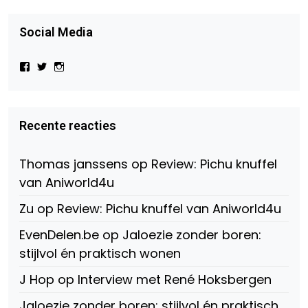
Social Media
Bekijk
Bekijk
Bekijk
het
het
het
profiel
profiel
profiel
van
van
van
Virtual-
beautynl
beautyandbooksmagazine
Beauty-
op
op
Recente reacties
147775071915783/?
Twitter
Instagram
fref=ts
op
Thomas janssens
op
Review: Pichu knuffel
Facebook
van Aniworld4u
Zu
op
Review: Pichu knuffel van Aniworld4u
EvenDelen.be
op
Jaloezie zonder boren:
stijlvol én praktisch wonen
J Hop
op
Interview met René Hoksbergen
Jaloezie zonder boren: stijlvol én praktisch