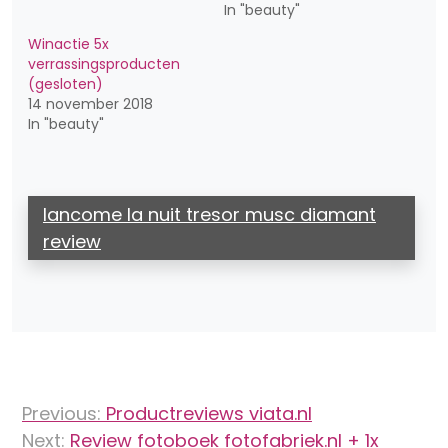
In "beauty"
Winactie 5x
verrassingsproducten
(gesloten)
14 november 2018
In "beauty"
lancome la nuit tresor musc diamant
review
Bericht
Previous:
Productreviews viata.nl
navigatie
Next:
Review fotoboek fotofabriek.nl + 1x