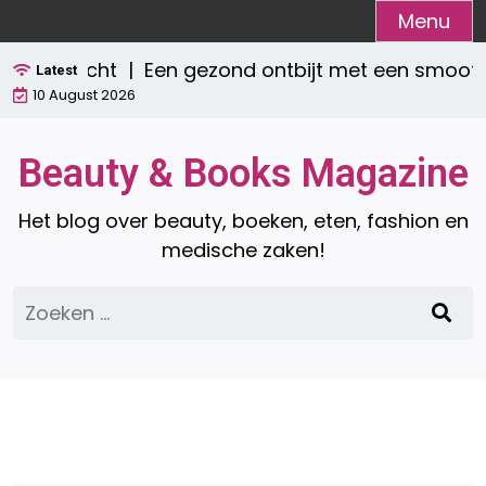
Ga
Menu
naar
Een gezond ontbijt met een smoothie: w
de
Latest
10 August 2026
inhoud
Beauty & Books Magazine
Het blog over beauty, boeken, eten, fashion en
medische zaken!
Zoeken
naar: