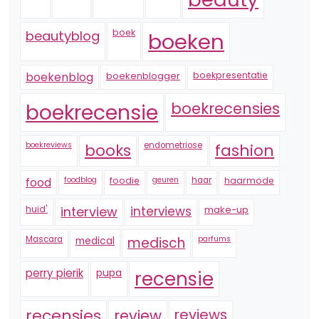
boek
beautyblog
boeken
boekenblogger
boekpresentatie
boekenblog
boekrecensie
boekrecensies
boekreviews
endometriose
fashion
books
foodblog
foodie
geuren
haar
haarmode
food
huid'
interview
interviews
make-up
Mascara
medical
medisch
parfums
perry pierik
pupa
recensie
recensies
reviews
review