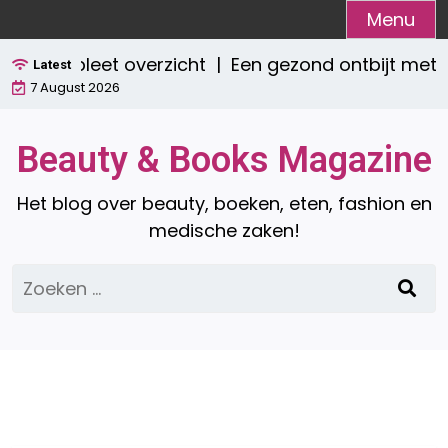
Ga
Menu
naar
Een compleet overzicht |
Een gezond ontbijt met 
de
Latest
7 August 2026
inhoud
Beauty & Books Magazine
Het blog over beauty, boeken, eten, fashion en
medische zaken!
Zoeken
naar: