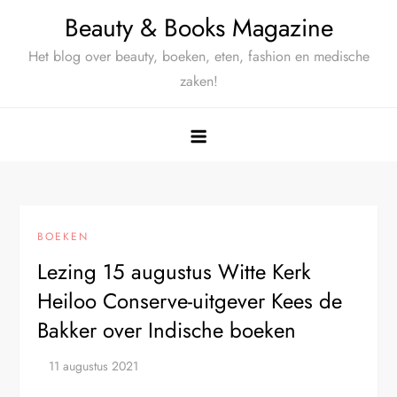
Ga
Beauty & Books Magazine
naar
Het blog over beauty, boeken, eten, fashion en medische
de
zaken!
inhoud
BOEKEN
Lezing 15 augustus Witte Kerk
Heiloo Conserve-uitgever Kees de
Bakker over Indische boeken