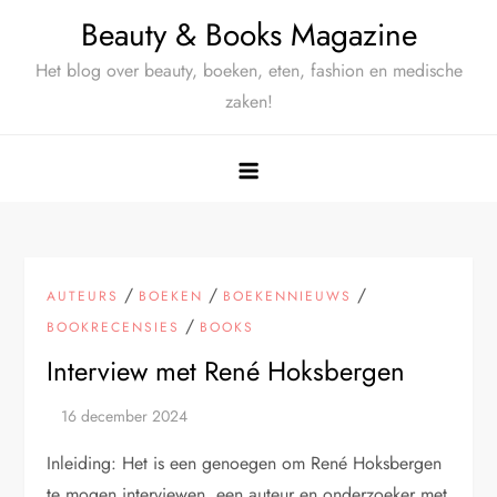
Ga
Beauty & Books Magazine
naar
Het blog over beauty, boeken, eten, fashion en medische
de
zaken!
inhoud
/
/
/
AUTEURS
BOEKEN
BOEKENNIEUWS
/
BOOKRECENSIES
BOOKS
Interview met René Hoksbergen
Inleiding: Het is een genoegen om René Hoksbergen
te mogen interviewen, een auteur en onderzoeker met