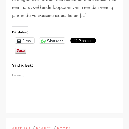
een indrukwekkende loopbaan van meer dan veertig
jaar in de volwasseneneducatie en […]
Dit delen:
E-mail
WhatsApp
Vind ik leuk:
Laden...
/
/
AUTEURS
BEAUTY
BOOKS