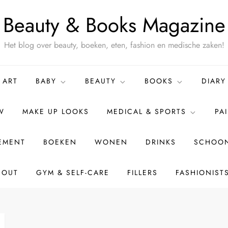
Beauty & Books Magazine
Het blog over beauty, boeken, eten, fashion en medische zaken!
ART
BABY
BEAUTY
BOOKS
DIARY
W
MAKE UP LOOKS
MEDICAL & SPORTS
PA
TEMENT
BOEKEN
WONEN
DRINKS
SCHOON
BOUT
GYM & SELF-CARE
FILLERS
FASHIONIST