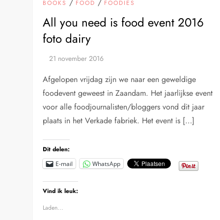
/
/
BOOKS
FOOD
FOODIES
All you need is food event 2016
foto dairy
Afgelopen vrijdag zijn we naar een geweldige
foodevent geweest in Zaandam. Het jaarlijkse event
voor alle foodjournalisten/bloggers vond dit jaar
plaats in het Verkade fabriek. Het event is […]
Dit delen:
E-mail
WhatsApp
Vind ik leuk:
Laden...