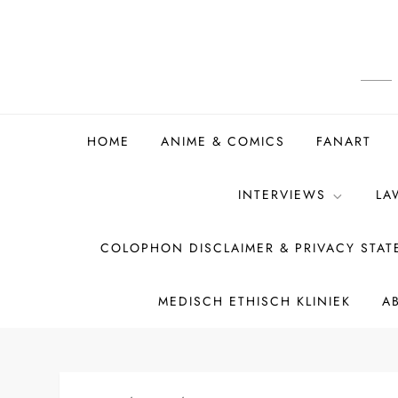
Ga
naar
de
inhoud
HOME
ANIME & COMICS
FANART
INTERVIEWS
LA
COLOPHON DISCLAIMER & PRIVACY STA
MEDISCH ETHISCH KLINIEK
A