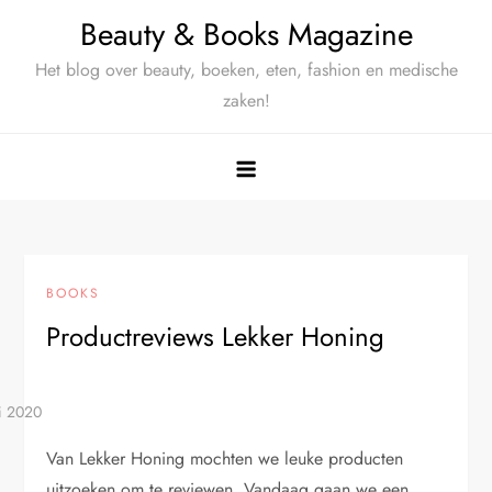
Ga
Beauty & Books Magazine
naar
Het blog over beauty, boeken, eten, fashion en medische
de
zaken!
inhoud
BOOKS
Productreviews Lekker Honing
Van Lekker Honing mochten we leuke producten
uitzoeken om te reviewen. Vandaag gaan we een