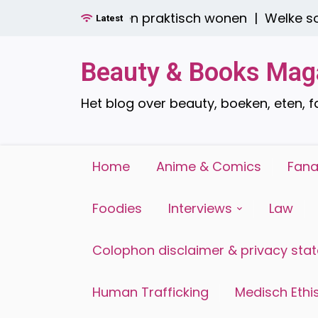
Ga
er boren: stijlvol én praktisch wonen |
Welke soor
Latest
naar
de
inhoud
Beauty & Books Mag
Het blog over beauty, boeken, eten, 
Home
Anime & Comics
Fana
Foodies
Interviews
Law
Colophon disclaimer & privacy sta
Human Trafficking
Medisch Ethis