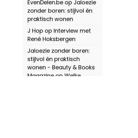
EvenDelen.be
op
Jaloezie
zonder boren: stijlvol én
praktisch wonen
J Hop
op
Interview met
René Hoksbergen
Jaloezie zonder boren:
stijlvol én praktisch
wonen - Beauty & Books
Magazine
op
Welke
soorten raamdecoratie
zijn er? Een compleet
overzicht