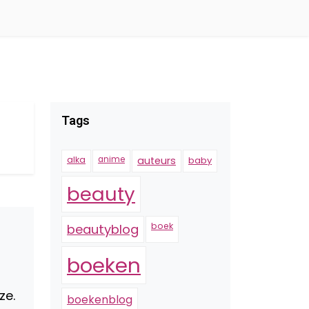
Tags
alka
anime
auteurs
baby
beauty
boek
beautyblog
boeken
ize.
boekenblog