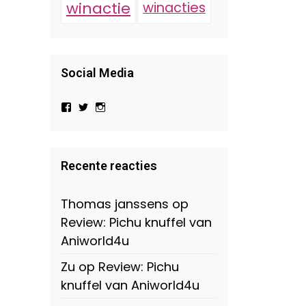
winactie
winacties
Social Media
Bekijk
Bekijk
Bekijk
het
het
het
profiel
profiel
profiel
van
van
van
Virtual-
beautynl
beautyandbooksmagazine
Beauty-
op
op
Recente reacties
147775071915783/?
Twitter
Instagram
fref=ts
op
Thomas janssens
op
Facebook
Review: Pichu knuffel van
Aniworld4u
Zu
op
Review: Pichu
knuffel van Aniworld4u