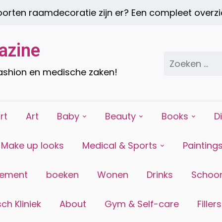
ten raamdecoratie zijn er? Een compleet overzich
azine
Zoeken
naar:
fashion en medische zaken!
rt
Art
Baby
Beauty
Books
D
Make up looks
Medical & Sports
Painting
tement
boeken
Wonen
Drinks
Schoon
ch Kliniek
About
Gym & Self-care
Fillers