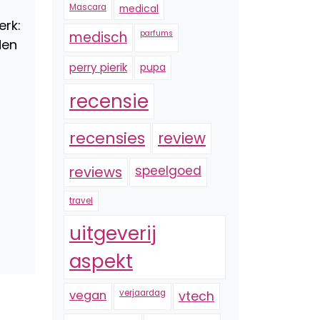
Mascara
medical
erk:
medisch
parfums
den
perry pierik
pupa
recensie
recensies
review
reviews
speelgoed
travel
uitgeverij
aspekt
vegan
verjaardag
vtech