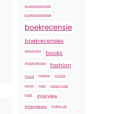
boekenblogger
boekpresentatie
boekrecensie
boekrecensies
boekreviews
books
endometriose
fashion
foodblog
foodie
food
geuren
haar
haarmode
huid'
interview
interviews
make-up