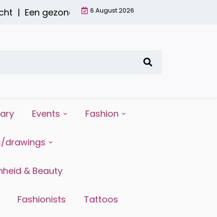
6 August 2026
t |
Een gezond ontbijt met een smoothie: waarom
iary
Events
Fashion
s/drawings
heid & Beauty
Fashionists
Tattoos