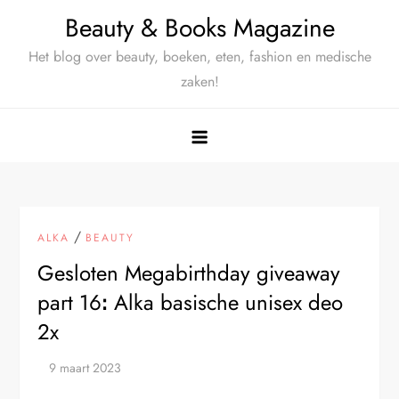
Ga
Beauty & Books Magazine
naar
Het blog over beauty, boeken, eten, fashion en medische
de
zaken!
inhoud
/
ALKA
BEAUTY
Gesloten Megabirthday giveaway
part 16ꓽ Alka basische unisex deo
2x