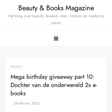
Ga
Beauty & Books Magazine
naar
Het blog over beauty, boeken, eten, fashion en medische
de
zaken!
inhoud
BOOKS
Mega birthday giveaway part 10:
Dochter van de onderwereld 2x e-
books