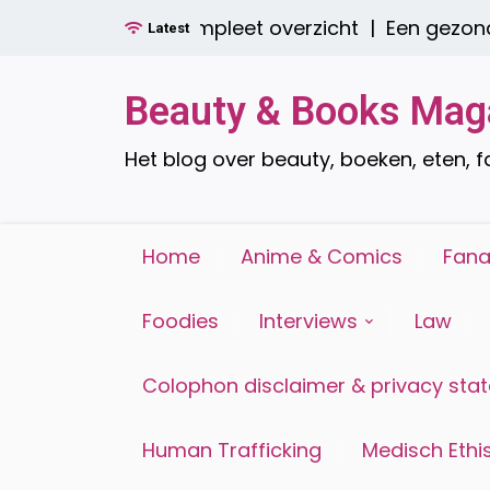
Ga
e zijn er? Een compleet overzicht |
Een gezond o
Latest
naar
de
inhoud
Beauty & Books Mag
Het blog over beauty, boeken, eten, 
Home
Anime & Comics
Fana
Foodies
Interviews
Law
Colophon disclaimer & privacy sta
Human Trafficking
Medisch Ethis