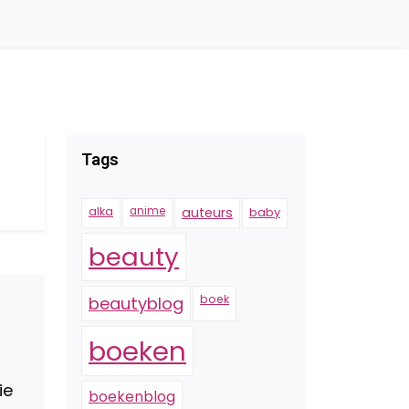
Tags
alka
anime
auteurs
baby
beauty
boek
beautyblog
boeken
ie
boekenblog