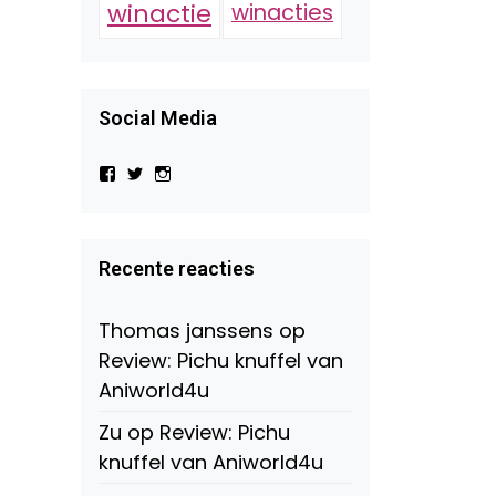
winactie
winacties
Social Media
Bekijk
Bekijk
Bekijk
het
het
het
profiel
profiel
profiel
van
van
van
Virtual-
beautynl
beautyandbooksmagazine
Beauty-
op
op
Recente reacties
147775071915783/?
Twitter
Instagram
fref=ts
op
Thomas janssens
op
Facebook
Review: Pichu knuffel van
Aniworld4u
Zu
op
Review: Pichu
knuffel van Aniworld4u