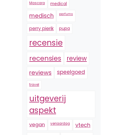
Mascara
medical
medisch
parfums
perry pierik
pupa
recensie
recensies
review
reviews
speelgoed
travel
uitgeverij
aspekt
vegan
verjaardag
vtech