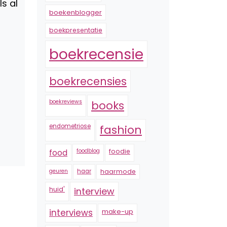
s al
boekenblogger
boekpresentatie
boekrecensie
boekrecensies
boekreviews
books
endometriose
fashion
foodblog
foodie
food
geuren
haar
haarmode
huid'
interview
interviews
make-up