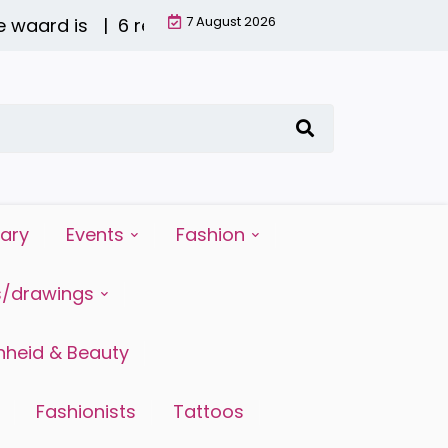
7 August 2026
waard is |
6 redenen waarom water drinken zo bela
iary
Events
Fashion
s/drawings
heid & Beauty
Fashionists
Tattoos