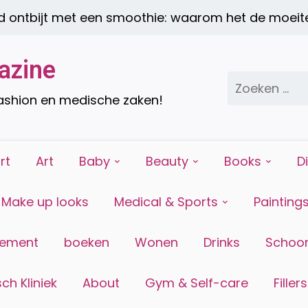
ntbijt met een smoothie: waarom het de moeite 
azine
Zoeken
naar:
fashion en medische zaken!
rt
Art
Baby
Beauty
Books
D
Make up looks
Medical & Sports
Painting
tement
boeken
Wonen
Drinks
Schoon
ch Kliniek
About
Gym & Self-care
Fillers