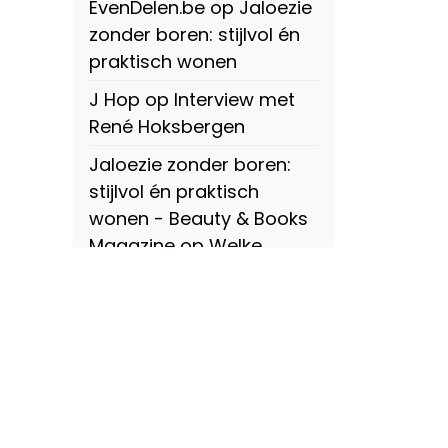
EvenDelen.be
op
Jaloezie
zonder boren: stijlvol én
praktisch wonen
J Hop
op
Interview met
René Hoksbergen
Jaloezie zonder boren:
stijlvol én praktisch
wonen - Beauty & Books
Magazine
op
Welke
soorten raamdecoratie
zijn er? Een compleet
overzicht