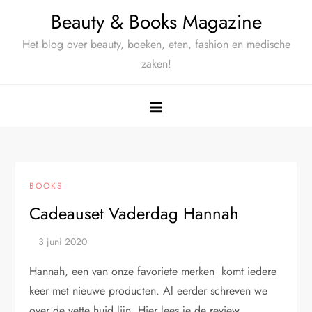
Ga
Beauty & Books Magazine
naar
Het blog over beauty, boeken, eten, fashion en medische
de
zaken!
inhoud
BOOKS
Cadeauset Vaderdag Hannah
Hannah, een van onze favoriete merken komt iedere
keer met nieuwe producten. Al eerder schreven we
over de vette huid lijn. Hier lees je de review.