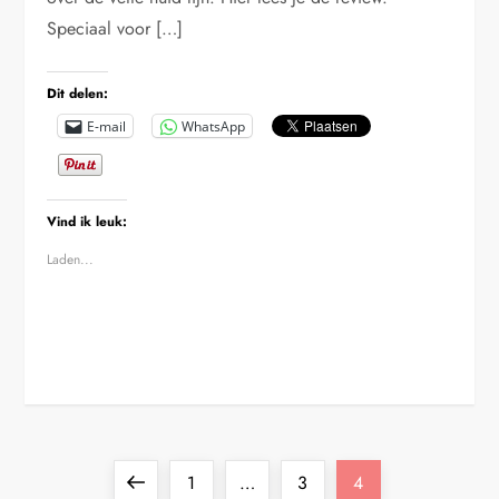
Speciaal voor […]
Dit delen:
E-mail
WhatsApp
Vind ik leuk:
Laden...
B
Vorige
Pagina
Pagina
Pagina
1
…
3
4