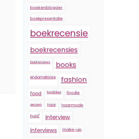
boekenblogger
boekpresentatie
boekrecensie
boekrecensies
boekreviews
books
endometriose
fashion
foodblog
foodie
food
geuren
haar
haarmode
huid'
interview
interviews
make-up