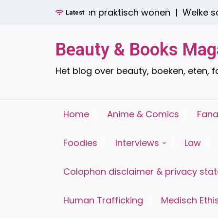
Ga
er boren: stijlvol én praktisch wonen |
Welke soor
Latest
naar
de
inhoud
Beauty & Books Mag
Het blog over beauty, boeken, eten, 
Home
Anime & Comics
Fana
Foodies
Interviews
Law
Colophon disclaimer & privacy sta
Human Trafficking
Medisch Ethis