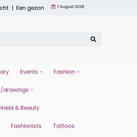
7 August 2026
t |
Een gezond ontbijt met een smoothie: waarom
iary
Events
Fashion
s/drawings
heid & Beauty
Fashionists
Tattoos