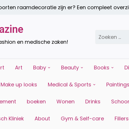
ten raamdecoratie zijn er? Een compleet overzich
azine
Zoeken
naar:
fashion en medische zaken!
rt
Art
Baby
Beauty
Books
D
Make up looks
Medical & Sports
Painting
tement
boeken
Wonen
Drinks
Schoon
ch Kliniek
About
Gym & Self-care
Fillers