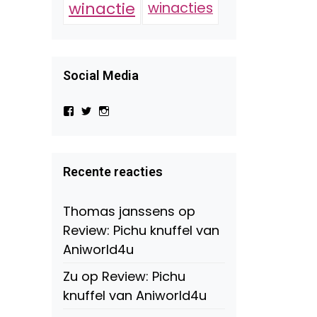
winactie
winacties
Social Media
Bekijk
Bekijk
Bekijk
het
het
het
profiel
profiel
profiel
van
van
van
Virtual-
beautynl
beautyandbooksmagazine
Beauty-
op
op
Recente reacties
147775071915783/?
Twitter
Instagram
fref=ts
op
Thomas janssens
op
Facebook
Review: Pichu knuffel van
Aniworld4u
Zu
op
Review: Pichu
knuffel van Aniworld4u