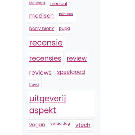
Mascara
medical
medisch
parfums
perry pierik
pupa
recensie
recensies
review
reviews
speelgoed
travel
uitgeverij
aspekt
vegan
verjaardag
vtech