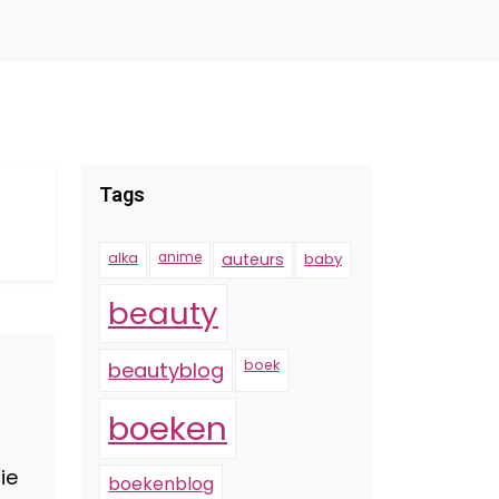
Tags
alka
anime
auteurs
baby
beauty
boek
beautyblog
boeken
ie
boekenblog