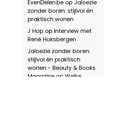
EvenDelen.be
op
Jaloezie
zonder boren: stijlvol én
praktisch wonen
J Hop
op
Interview met
René Hoksbergen
Jaloezie zonder boren:
stijlvol én praktisch
wonen - Beauty & Books
Magazine
op
Welke
soorten raamdecoratie
zijn er? Een compleet
overzicht