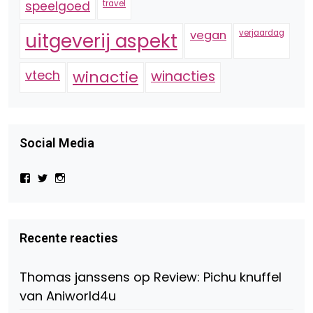
speelgoed
travel
vegan
verjaardag
uitgeverij aspekt
vtech
winactie
winacties
Social Media
Bekijk
Bekijk
Bekijk
het
het
het
profiel
profiel
profiel
van
van
van
Virtual-
beautynl
beautyandbooksmagazine
Beauty-
op
op
Recente reacties
147775071915783/?
Twitter
Instagram
fref=ts
op
Thomas janssens
op
Review: Pichu knuffel
Facebook
van Aniworld4u