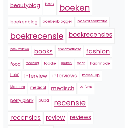
boek
beautyblog
boeken
boekenblogger
boekpresentatie
boekenblog
boekrecensie
boekrecensies
boekreviews
endometriose
fashion
books
foodblog
foodie
geuren
haar
haarmode
food
huid'
interview
interviews
make-up
Mascara
medical
medisch
parfums
perry pierik
pupa
recensie
recensies
reviews
review