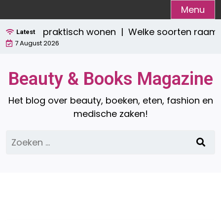
Ga
Menu
naar
tijlvol én praktisch wonen |
Welke soorten raamde
de
Latest
7 August 2026
inhoud
Beauty & Books Magazine
Het blog over beauty, boeken, eten, fashion en
medische zaken!
Zoeken
naar: