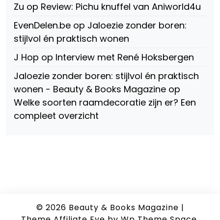
Zu
op
Review: Pichu knuffel van Aniworld4u
EvenDelen.be
op
Jaloezie zonder boren:
stijlvol én praktisch wonen
J Hop
op
Interview met René Hoksbergen
Jaloezie zonder boren: stijlvol én praktisch
wonen - Beauty & Books Magazine
op
Welke soorten raamdecoratie zijn er? Een
compleet overzicht
© 2026
Beauty & Books Magazine
|
Theme Affiliate Eye
by Wp Theme Space.