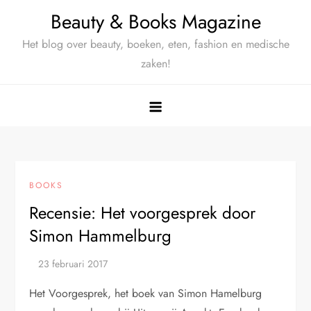
Ga
Beauty & Books Magazine
naar
Het blog over beauty, boeken, eten, fashion en medische
de
zaken!
inhoud
BOOKS
Recensie: Het voorgesprek door
Simon Hammelburg
Het Voorgesprek, het boek van Simon Hamelburg