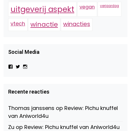
vegan
verjaardag
uitgeverij aspekt
vtech
winactie
winacties
Social Media
Bekijk
Bekijk
Bekijk
het
het
het
profiel
profiel
profiel
van
van
van
Virtual-
beautynl
beautyandbooksmagazine
Beauty-
op
op
Recente reacties
147775071915783/?
Twitter
Instagram
fref=ts
op
Thomas janssens
op
Review: Pichu knuffel
Facebook
van Aniworld4u
Zu
op
Review: Pichu knuffel van Aniworld4u