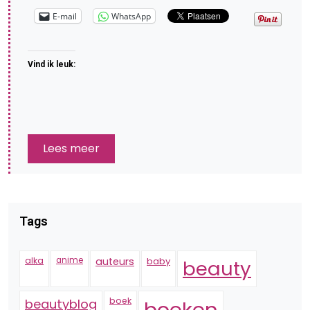
E-mail
WhatsApp
Vind ik leuk:
Lees meer
Tags
alka
anime
auteurs
baby
beauty
boek
beautyblog
boeken