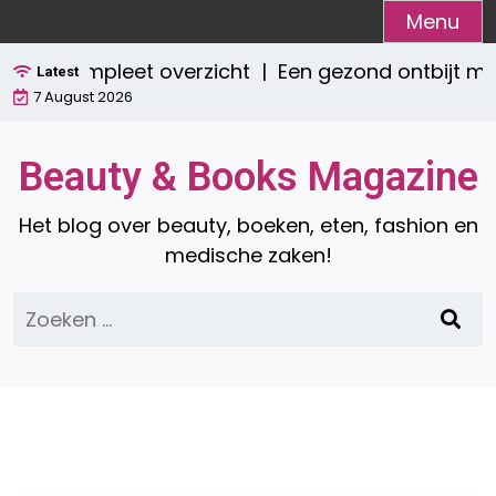
Ga
Menu
naar
? Een compleet overzicht |
Een gezond ontbijt me
de
Latest
7 August 2026
inhoud
Beauty & Books Magazine
Het blog over beauty, boeken, eten, fashion en
medische zaken!
Zoeken
naar: