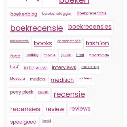
boekenblogger
boekpresentatie
boekenblog
boekrecensie
boekrecensies
boekreviews
endometriose
fashion
books
foodblog
foodie
geuren
haar
haarmode
food
huid'
interview
interviews
make-up
Mascara
medical
medisch
parfums
perry pierik
pupa
recensie
recensies
reviews
review
speelgoed
travel