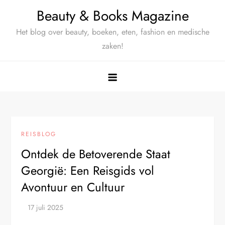
Ga
Beauty & Books Magazine
naar
Het blog over beauty, boeken, eten, fashion en medische
de
zaken!
inhoud
REISBLOG
Ontdek de Betoverende Staat
Georgië: Een Reisgids vol
Avontuur en Cultuur