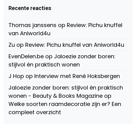
Virtual-
beautynl
beautyandbooksmagazine
Beauty-
op
op
Recente reacties
147775071915783/?
Twitter
Instagram
fref=ts
op
Thomas janssens
op
Review: Pichu knuffel
Facebook
van Aniworld4u
Zu
op
Review: Pichu knuffel van Aniworld4u
EvenDelen.be
op
Jaloezie zonder boren:
stijlvol én praktisch wonen
J Hop
op
Interview met René Hoksbergen
Jaloezie zonder boren: stijlvol én praktisch
wonen - Beauty & Books Magazine
op
Welke soorten raamdecoratie zijn er? Een
compleet overzicht