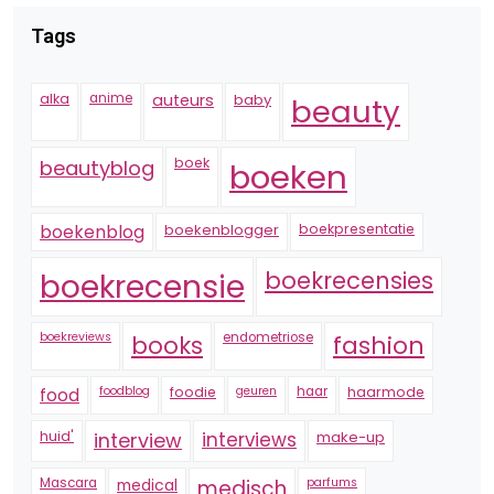
Tags
alka
anime
auteurs
baby
beauty
boek
beautyblog
boeken
boekenblogger
boekpresentatie
boekenblog
boekrecensie
boekrecensies
boekreviews
endometriose
fashion
books
foodblog
foodie
geuren
haar
haarmode
food
huid'
interview
interviews
make-up
Mascara
medical
medisch
parfums