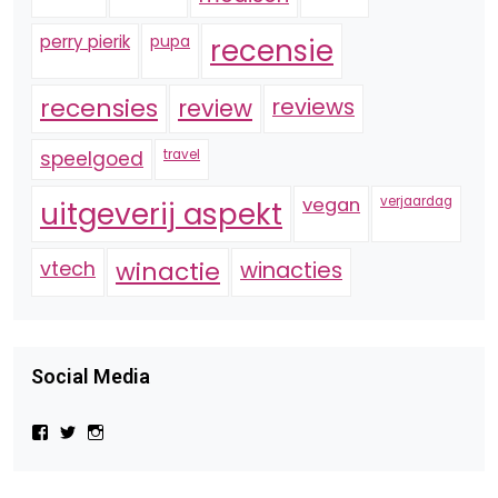
perry pierik
pupa
recensie
recensies
reviews
review
speelgoed
travel
vegan
verjaardag
uitgeverij aspekt
vtech
winactie
winacties
Social Media
Bekijk
Bekijk
Bekijk
het
het
het
profiel
profiel
profiel
van
van
van