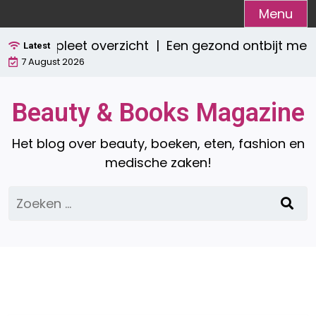
Ga
Menu
naar
Een compleet overzicht |
Een gezond ontbijt met 
de
Latest
7 August 2026
inhoud
Beauty & Books Magazine
Het blog over beauty, boeken, eten, fashion en
medische zaken!
Zoeken
naar: