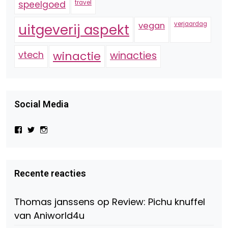
speelgoed
travel
vegan
verjaardag
uitgeverij aspekt
vtech
winactie
winacties
Social Media
Bekijk
Bekijk
Bekijk
het
het
het
profiel
profiel
profiel
van
van
van
Virtual-
beautynl
beautyandbooksmagazine
Beauty-
op
op
Recente reacties
147775071915783/?
Twitter
Instagram
fref=ts
op
Thomas janssens
op
Review: Pichu knuffel
Facebook
van Aniworld4u