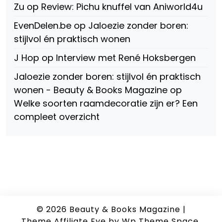
Zu
op
Review: Pichu knuffel van Aniworld4u
EvenDelen.be
op
Jaloezie zonder boren:
stijlvol én praktisch wonen
J Hop
op
Interview met René Hoksbergen
Jaloezie zonder boren: stijlvol én praktisch
wonen - Beauty & Books Magazine
op
Welke soorten raamdecoratie zijn er? Een
compleet overzicht
© 2026
Beauty & Books Magazine
|
Theme Affiliate Eye
by Wp Theme Space.