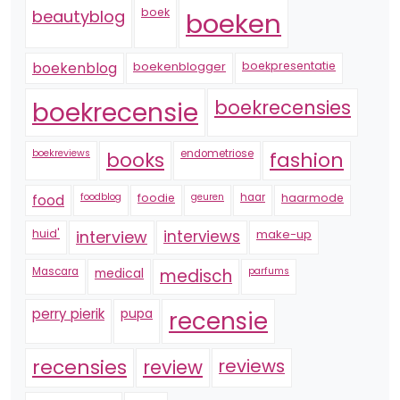
boek
beautyblog
boeken
boekenblogger
boekpresentatie
boekenblog
boekrecensie
boekrecensies
boekreviews
endometriose
fashion
books
foodblog
foodie
geuren
haar
haarmode
food
huid'
interview
interviews
make-up
Mascara
medical
medisch
parfums
perry pierik
pupa
recensie
recensies
reviews
review