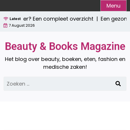
Ga
Menu
naar
ie zijn er? Een compleet overzicht |
Een gezond 
de
Latest
7 August 2026
inhoud
Beauty & Books Magazine
Het blog over beauty, boeken, eten, fashion en
medische zaken!
Zoeken
naar: