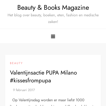
Ga
Beauty & Books Magazine
naar
Het blog over beauty, boeken, eten, fashion en medische
de
zaken!
inhoud
BEAUTY
Valentijnsactie PUPA Milano
#kissesfrompupa
Op Valentijnsdag worden er maar liefst 1000