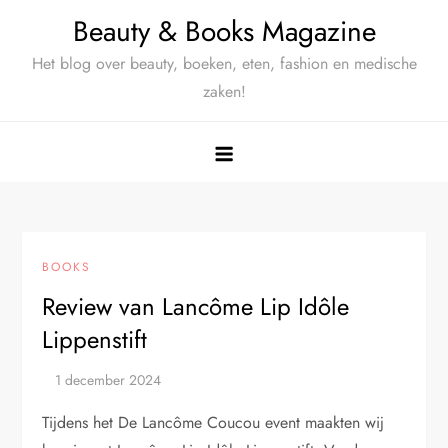
Ga
Beauty & Books Magazine
naar
Het blog over beauty, boeken, eten, fashion en medische
de
zaken!
inhoud
BOOKS
Review van Lancôme Lip Idôle
Lippenstift
Tijdens het De Lancôme Coucou event maakten wij