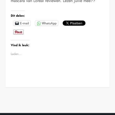
mascara van Loreal reviewen. Lezen jullie mee??
Dit delen:
E-mail
WhatsApp
Vind ik leuk:
Laden...