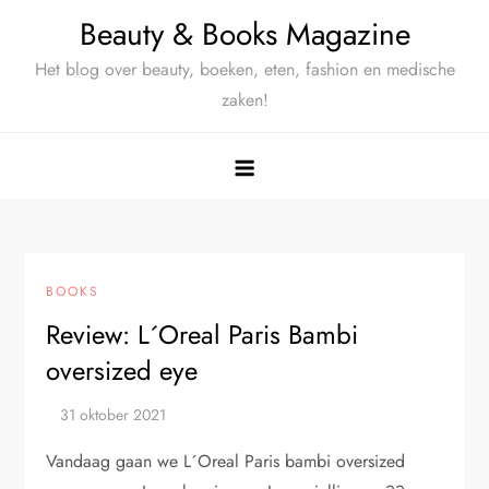
Ga
Beauty & Books Magazine
naar
Het blog over beauty, boeken, eten, fashion en medische
de
zaken!
inhoud
BOOKS
Review: L´Oreal Paris Bambi
oversized eye
Vandaag gaan we L´Oreal Paris bambi oversized