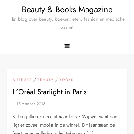
Ga
Beauty & Books Magazine
naar
Het blog over beauty, boeken, eten, fashion en medische
de
zaken!
inhoud
/
/
AUTEURS
BEAUTY
BOOKS
L´Oréal Starlight in Paris
Kijken jullie ook zo uit naar kerst? Wij wel want dan
ligt er zoveel mooist in de winkel. Dit jaar staan de
feestdagen volledig in het teken van […]