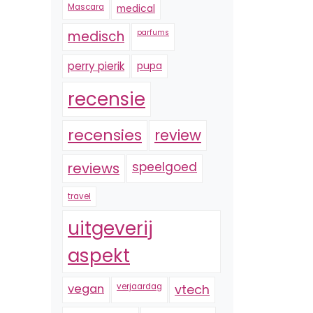
Mascara
medical
medisch
parfums
perry pierik
pupa
recensie
recensies
review
reviews
speelgoed
travel
uitgeverij
aspekt
vegan
verjaardag
vtech