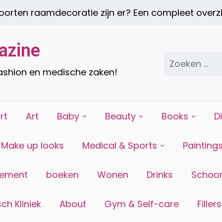
ten raamdecoratie zijn er? Een compleet overzic
azine
Zoeken
naar:
fashion en medische zaken!
rt
Art
Baby
Beauty
Books
D
Make up looks
Medical & Sports
Painting
tement
boeken
Wonen
Drinks
Schoon
ch Kliniek
About
Gym & Self-care
Fillers