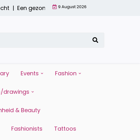
9 August 2026
ht |
Een gezond ontbijt met een smoothie: waarom
iary
Events
Fashion
s/drawings
heid & Beauty
Fashionists
Tattoos