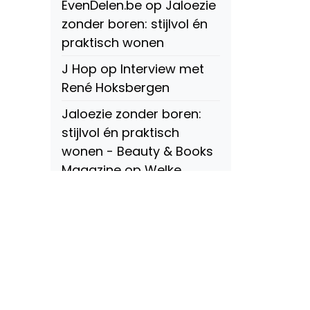
EvenDelen.be
op
Jaloezie
zonder boren: stijlvol én
praktisch wonen
J Hop
op
Interview met
René Hoksbergen
Jaloezie zonder boren:
stijlvol én praktisch
wonen - Beauty & Books
Magazine
op
Welke
soorten raamdecoratie
zijn er? Een compleet
overzicht