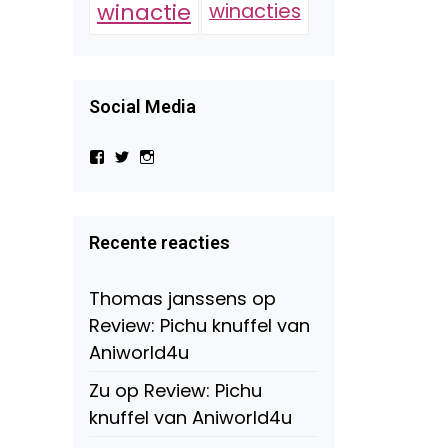
winactie
winacties
Social Media
Bekijk
Bekijk
Bekijk
het
het
het
profiel
profiel
profiel
van
van
van
Virtual-
beautynl
beautyandbooksmagazine
Beauty-
op
op
Recente reacties
147775071915783/?
Twitter
Instagram
fref=ts
op
Thomas janssens
op
Facebook
Review: Pichu knuffel van
Aniworld4u
Zu
op
Review: Pichu
knuffel van Aniworld4u