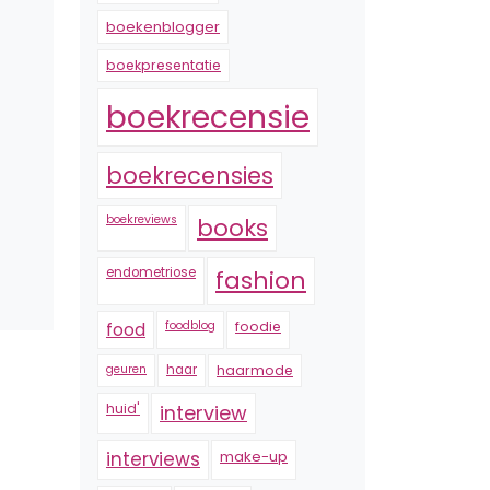
boekenblogger
boekpresentatie
boekrecensie
boekrecensies
boekreviews
books
endometriose
fashion
foodblog
foodie
food
geuren
haar
haarmode
huid'
interview
interviews
make-up