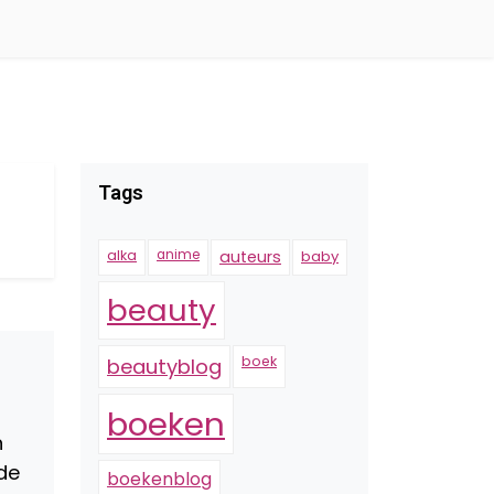
Tags
alka
anime
auteurs
baby
beauty
boek
beautyblog
boeken
n
lde
boekenblog