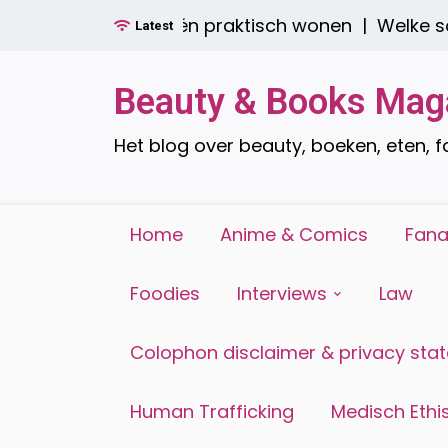
Ga
der boren: stijlvol én praktisch wonen |
Welke soor
Latest
naar
de
inhoud
Beauty & Books Mag
Het blog over beauty, boeken, eten, 
Home
Anime & Comics
Fana
Foodies
Interviews
Law
Colophon disclaimer & privacy sta
Human Trafficking
Medisch Ethis