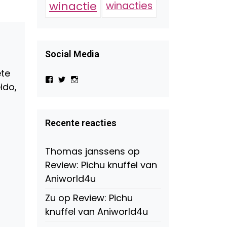
winactie
winacties
Social Media
ete
Bekijk
Bekijk
Bekijk
ido,
het
het
het
profiel
profiel
profiel
van
van
van
Virtual-
beautynl
beautyandbooksmagazine
Beauty-
op
op
Recente reacties
147775071915783/?
Twitter
Instagram
fref=ts
op
Thomas janssens
op
Facebook
Review: Pichu knuffel van
Aniworld4u
Zu
op
Review: Pichu
knuffel van Aniworld4u