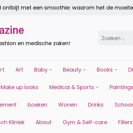
ntbijt met een smoothie: waarom het de moeite w
azine
Zoeken
naar:
fashion en medische zaken!
rt
Art
Baby
Beauty
Books
D
Make up looks
Medical & Sports
Painting
tement
boeken
Wonen
Drinks
Schoon
ch Kliniek
About
Gym & Self-care
Fillers