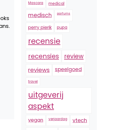
Mascara
medical
medisch
parfums
ooks
ans.
perry pierik
pupa
recensie
recensies
review
reviews
speelgoed
travel
uitgeverij
aspekt
vegan
verjaardag
vtech