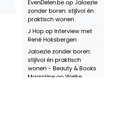
EvenDelen.be
op
Jaloezie
zonder boren: stijlvol én
praktisch wonen
J Hop
op
Interview met
René Hoksbergen
Jaloezie zonder boren:
stijlvol én praktisch
wonen - Beauty & Books
Magazine
op
Welke
soorten raamdecoratie
zijn er? Een compleet
overzicht