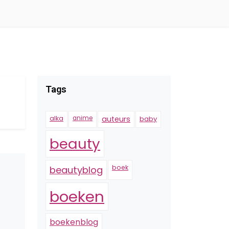
Tags
alka
anime
auteurs
baby
beauty
boek
beautyblog
boeken
boekenblog