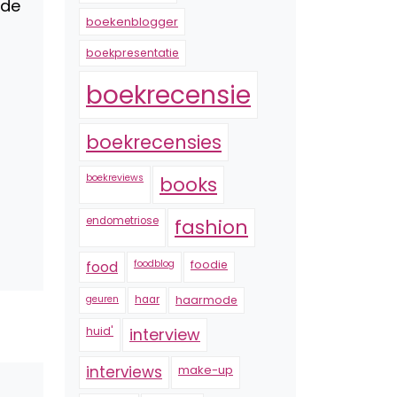
 de
boekenblogger
boekpresentatie
boekrecensie
boekrecensies
boekreviews
books
endometriose
fashion
foodblog
foodie
food
geuren
haar
haarmode
huid'
interview
interviews
make-up