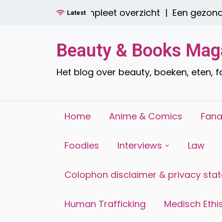
Ga
e zijn er? Een compleet overzicht |
Een gezond o
Latest
naar
de
inhoud
Beauty & Books Mag
Het blog over beauty, boeken, eten, 
Home
Anime & Comics
Fana
Foodies
Interviews
Law
Colophon disclaimer & privacy sta
Human Trafficking
Medisch Ethis