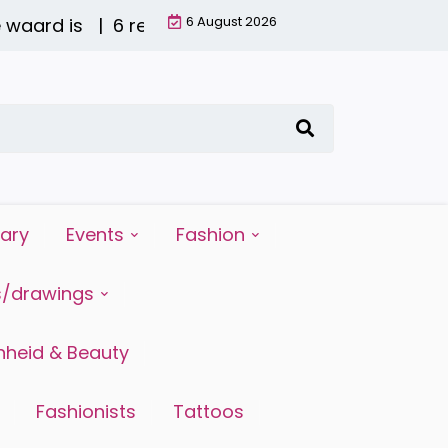
6 August 2026
aard is |
6 redenen waarom water drinken zo bela
iary
Events
Fashion
s/drawings
heid & Beauty
Fashionists
Tattoos